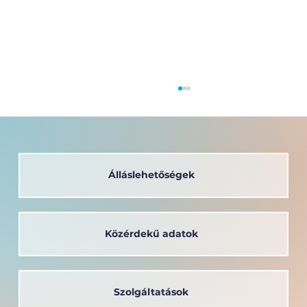
Álláslehetőségek
Közérdekű adatok
A társadalom szolgálatában: a
Széchenyi István Egyetem oktatója
kapta a Védőnői Életműdíjat
Szolgáltatások