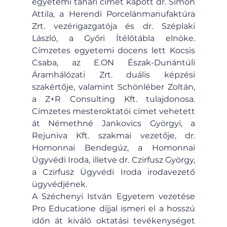
egyetemi tanári címet kapott dr. Simon 
Attila, a Herendi Porcelánmanufaktúra 
Zrt. vezérigazgatója és dr. Széplaki 
László, a Győri Ítélőtábla elnöke. 
Címzetes egyetemi docens lett Kocsis 
Csaba, az E.ON Észak-Dunántúli 
Áramhálózati Zrt. duális képzési 
szakértője, valamint Schönléber Zoltán, 
a Z+R Consulting Kft. tulajdonosa. 
Címzetes mesteroktatói címet vehetett 
át Némethné Jankovics Györgyi, a 
Rejuniva Kft. szakmai vezetője, dr. 
Homonnai Bendegúz, a Homonnai 
Ügyvédi Iroda, illetve dr. Czirfusz György, 
a Czirfusz Ügyvédi Iroda irodavezető 
ügyvédjének.
A Széchenyi István Egyetem vezetése 
Pro Educatione díjjal ismeri el a hosszú 
időn át kiváló oktatási tevékenységet 