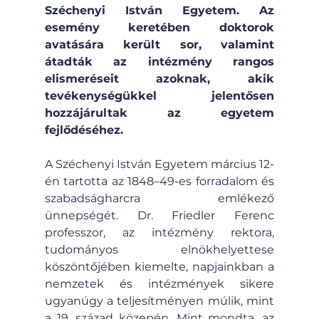
Széchenyi István Egyetem. Az 
esemény keretében doktorok 
avatására került sor, valamint 
átadták az intézmény rangos 
elismeréseit azoknak, akik 
tevékenységükkel jelentősen 
hozzájárultak az egyetem 
fejlődéséhez.
A Széchenyi István Egyetem március 12-
én tartotta az 1848–49-es forradalom és 
szabadságharcra emlékező 
ünnepségét. Dr. Friedler Ferenc 
professzor, az intézmény rektora, 
tudományos elnökhelyettese 
köszöntőjében kiemelte, napjainkban a 
nemzetek és intézmények sikere 
ugyanúgy a teljesítményen múlik, mint 
a 19. század közepén. Mint mondta, az 