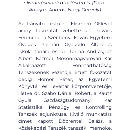
elismeréseinek átadására is. (Fotó: 
Adorján András, Nagy Gergely)
Az Irányító Testületi Elismerő Oklevél 
arany fokozatát vehette át Kovács 
Ferencné, a Széchenyi István Egyetem 
Öveges Kálmán Gyakorló Általános 
Iskola tanára és dr. Torma András, az 
Albert Kázmér Mosonmagyaróvári Kar 
Alkalmazott Fenntarthatóság 
Tanszékének vezetője, ezüst fokozatát 
pedig Homor Péter, az Egyetemi 
Könyvtár és Levéltár központvezetője, 
illetve dr. Szabó Dániel Róbert, a Kautz 
Gyula Gazdaságtudományi Kar 
Statisztika, Pénzügy és Kontrolling 
Tanszék adjunktusa. Kiváló munkatárs 
címet kapott Döbrentei Balázs, a 
Közlekedési Tanszék tanszéki mérnöke, 