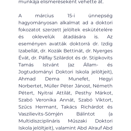
munkája elismeréseként vehette át.
A március 15-i ünnepség 
hagyományosan alkalmat ad a doktori 
fokozatot szerzett jelöltek eskütételére 
és oklevelük átadására is. Az 
eseményen avatták doktorrá dr. Izdig 
Izabellát, dr. Kozák Bettinát, dr. Nyerges 
Évát, dr. Pálfay Szilárdot és dr. Stipkovits 
Tamás Istvánt (az Állam- és 
Jogtudományi Doktori Iskola jelöltjeit), 
Ahmad Dema Munefet, Hegyi 
Norbertet, Müller Péter Jánost, Németh 
Pétert, Nyitrai Attilát, Pesthy Márkot, 
Szabó Veronika Annát, Szabó Viktort, 
Szűcs Hermant, Takács Richárdot és 
Vaszilievits-Sömjén Bálintot (a 
Multidiszciplináris Műszaki Doktori 
Iskola jelöltjeit), valamint Abd Alrauf Abd 