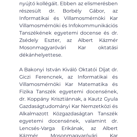
nyújtó kollégáit. Ebben az elismerésben 
részesült dr. Borbély Gábor, az 
Informatikai és Villamosmérnöki Kar 
Villamosmérnöki és Infokommunikációs 
Tanszékének egyetemi docense és dr. 
Zsédely Eszter, az Albert Kázmér 
Mosonmagyaróvári Kar oktatási 
dékánhelyettese.
A Bakonyi István Kiváló Oktatói Díjat dr. 
Giczi Ferencnek, az Informatikai és 
Villamosmérnöki Kar Matematika és 
Fizika Tanszék egyetemi docensének, 
dr. Koppány Krisztiánnak, a Kautz Gyula 
Gazdaságtudományi Kar Nemzetközi és 
Alkalmazott Közgazdaságtan Tanszék 
egyetemi docensének, valamint dr. 
Lencsés-Varga Erikának, az Albert 
Kázmér Mosonmagyaróvári Kar 