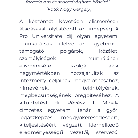
forradalom és szabadságharc hőseiről. 
(Fotó: Nagy Gergely)
A köszöntőt követően elismerések 
átadásával folytatódott az ünnepség. A 
Pro Universitate díj olyan egyetemi 
munkatársak, illetve az egyetemet 
támogató polgárok, közéleti 
személyiségek munkájának 
elismerésére szolgál, akik 
nagymértékben hozzájárultak az 
intézmény céljainak megvalósításához, 
hírnevének, tekintélyének, 
megbecsültségének öregbítéséhez. A 
kitüntetést dr. Révész T. Mihály 
címzetes egyetemi tanár, a győri 
jogászképzés meggyökeresedéséért, 
kiteljesítéséért végzett kiemelkedő 
eredményességű vezetői, szervezői 