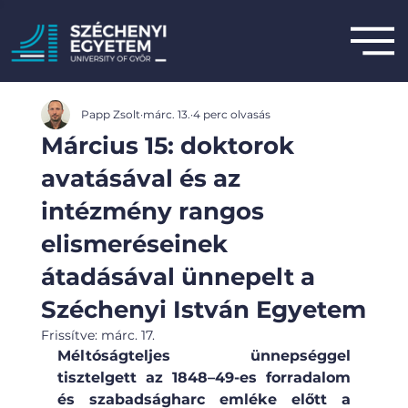
Papp Zsolt
márc. 13.
4 perc olvasás
Március 15: doktorok
avatásával és az
intézmény rangos
elismeréseinek
átadásával ünnepelt a
Széchenyi István Egyetem
Frissítve:
márc. 17.
Méltóságteljes ünnepséggel 
tisztelgett az 1848–49-es forradalom 
és szabadságharc emléke előtt a 