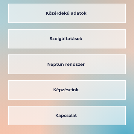
Közérdekű adatok
A társadalom szolgálatában: a
Széchenyi István Egyetem oktatója
kapta a Védőnői Életműdíjat
Szolgáltatások
Neptun rendszer
Képzéseink
Kapcsolat