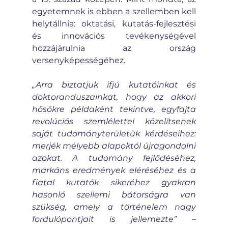
egyetemnek is ebben a szellemben kell 
helytállnia: oktatási, kutatás-fejlesztési 
és innovációs tevékenységével 
hozzájárulnia az ország 
versenyképességéhez.
„Arra biztatjuk ifjú kutatóinkat és 
doktoranduszainkat, hogy az akkori 
hősökre példaként tekintve, egyfajta 
revolúciós szemlélettel közelítsenek 
saját tudományterületük kérdéseihez: 
merjék mélyebb alapoktól újragondolni 
azokat. A tudomány fejlődéséhez, 
markáns eredmények eléréséhez és a 
fiatal kutatók sikeréhez gyakran 
hasonló szellemi bátorságra van 
szükség, amely a történelem nagy 
fordulópontjait is jellemezte”
 – 