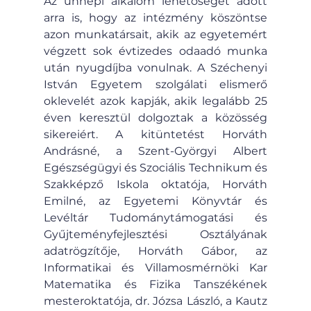
Az ünnepi alkalom lehetőséget adott 
arra is, hogy az intézmény köszöntse 
azon munkatársait, akik az egyetemért 
végzett sok évtizedes odaadó munka 
után nyugdíjba vonulnak. A Széchenyi 
István Egyetem szolgálati elismerő 
oklevelét azok kapják, akik legalább 25 
éven keresztül dolgoztak a közösség 
sikereiért. A kitüntetést Horváth 
Andrásné, a Szent-Györgyi Albert 
Egészségügyi és Szociális Technikum és 
Szakképző Iskola oktatója, Horváth 
Emilné, az Egyetemi Könyvtár és 
Levéltár Tudománytámogatási és 
Gyűjteményfejlesztési Osztályának 
adatrögzítője, Horváth Gábor, az 
Informatikai és Villamosmérnöki Kar 
Matematika és Fizika Tanszékének 
mesteroktatója, dr. Józsa László, a Kautz 