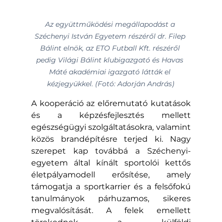
Az együttműködési megállapodást a 
Széchenyi István Egyetem részéről dr. Filep 
Bálint elnök, az ETO Futball Kft. részéről 
pedig Világi Bálint klubigazgató és Havas 
Máté akadémiai igazgató látták el 
kézjegyükkel. (Fotó: Adorján András)
A kooperáció az előremutató kutatások 
és a képzésfejlesztés mellett 
egészségügyi szolgáltatásokra, valamint 
közös brandépítésre terjed ki. Nagy 
szerepet kap továbbá a Széchenyi-
egyetem által kínált sportolói kettős 
életpályamodell erősítése, amely 
támogatja a sportkarrier és a felsőfokú 
tanulmányok párhuzamos, sikeres 
megvalósítását. A felek emellett 