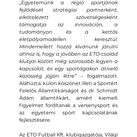
„Egyetemünk a régió sportjának 
fejlődését stratégiai partnerként, 
elkötelezett szövetségesként 
támogatja az innováción, a 
tudományon és a kettős 
életpályamodellen keresztül. 
Mindemellett hozzá kívánunk járulni 
ahhoz is, hogy a jövőben az ETO-család 
klubjai között még szorosabb legyen a 
kapcsolat, és egy sportágakon átívelő 
közösség jöjjön létre” 
– fogalmazott. 
Aláhúzta: külön köszönet illeti a Sportért 
Felelős Államtitkárságot és dr. Schmidt 
Ádám államtitkárt, amiért kiemelt 
figyelmet fordítanak a versenysport és 
az egyetemi sport kapcsolatának 
fejlesztésére.
Az ETO Futball Kft. klubigazgatója, Világi 