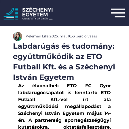
Kelemen Lilla
2025. máj. 16.
3 perc olvasás
Labdarúgás és tudomány:
együttműködik az ETO
Futball Kft. és a Széchenyi
István Egyetem
Az élvonalbeli ETO FC Győr 
labdarúgócsapatot is fenntartó ETO 
Futball Kft.-vel írt alá 
együttműködési megállapodást a 
Széchenyi István Egyetem május 14-
én. A partnerség sportegészségügyi 
kutatásokra, oktatásfejlesztésre, 