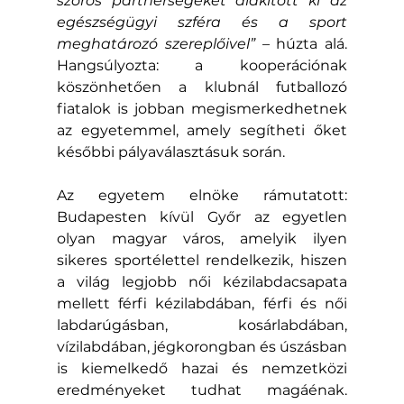
szoros partnerségeket alakított ki az 
egészségügyi szféra és a sport 
meghatározó szereplőivel”
 – húzta alá. 
Hangsúlyozta: a kooperációnak 
köszönhetően a klubnál futballozó 
fiatalok is jobban megismerkedhetnek 
az egyetemmel, amely segítheti őket 
későbbi pályaválasztásuk során.
Az egyetem elnöke rámutatott: 
Budapesten kívül Győr az egyetlen 
olyan magyar város, amelyik ilyen 
sikeres sportélettel rendelkezik, hiszen 
a világ legjobb női kézilabdacsapata 
mellett férfi kézilabdában, férfi és női 
labdarúgásban, kosárlabdában, 
vízilabdában, jégkorongban és úszásban 
is kiemelkedő hazai és nemzetközi 
eredményeket tudhat magáénak. 