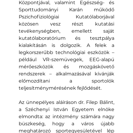
Központjával, valamint Egészség- és 
Sporttudományi Karán működő 
Pszichofiziológiai Kutatólaborjával 
közösen vesz részt kutatási 
tevékenységben, emellett saját 
kutatólaboratórium és tesztpálya 
kialakításán is dolgozik. A felek a 
legkorszerűbb technológiai eszközök – 
például VR-szemüvegek, EEG-alapú 
mérőeszközök és mozgáskövető 
rendszerek – alkalmazásával kívánják 
előmozdítani a sportolók 
teljesítménymérésének fejlődését.
Az ünnepélyes aláíráson dr. Filep Bálint, 
a Széchenyi István Egyetem elnöke 
elmondta: az intézmény számára nagy 
büszkeség, hogy a város újabb 
meghatározó sportegyesületével lép 