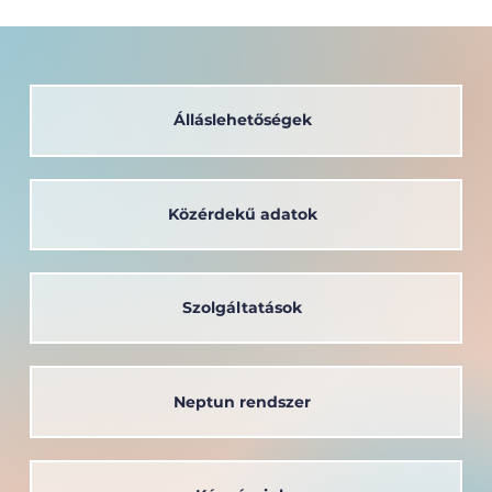
Álláslehetőségek
Közérdekű adatok
Új szemléletet adott a krakkói
tanulmányút a Széchenyi István
Egyetem hallgatójának
Szolgáltatások
Neptun rendszer