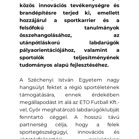
közös innovációs tevékenységre és 
brandépítésre terjed ki, emellett 
hozzájárul a sportkarrier és a 
felsőfokú tanulmányok 
összehangolásához, az 
utánpótláskorú labdarúgók 
pályaorientációjához, valamint a 
sportolók teljesítményének 
tudományos alapú fejlesztéséhez.
A Széchenyi István Egyetem nagy 
hangsúlyt fektet a régió sportéletének 
támogatására, ennek érdekében 
megállapodást írt alá az ETO Futball Kft.-
vel, Győr meghatározó labdarúgóklubját 
fenntartó céggel. A hosszú távú 
partnerség célja, hogy a felek 
sportegészségügyi, innovációs és 