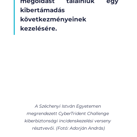
megoldást találniuk egy 
kibertámadás 
következményeinek 
kezelésére.
A Széchenyi István Egyetemen 
megrendezett CyberTrident Challenge 
kiberbiztonsági incidenskezelési verseny 
résztvevői. (Fotó: Adorján András)