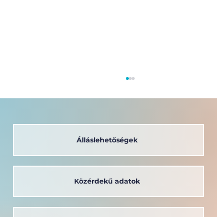
Álláslehetőségek
Közérdekű adatok
A társadalom szolgálatában: a
Széchenyi István Egyetem oktatója
kapta a Védőnői Életműdíjat