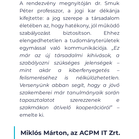
A rendezvény megnyitóján dr. Smuk 
Péter professzor, a jogi kar dékánja 
kifejtette: a jog szerepe a társadalom 
életében az, hogy hatékony, jól működő 
szabályozást biztosítson. Ehhez 
elengedhetetlen a tudományterületek 
egymással való kommunikációja. 
„Ez 
már az új társadalmi kihívások, a 
szabályozni szükséges jelenségek – 
mint akár a kiberfenyegetés – 
felismeréséhez is nélkülözhetetlen. 
Versenyünk abban segít, hogy a jövő 
szakemberei már tanulmányaik során 
tapasztalatot szerezzenek e 
szakmákon átívelő kooperációról”
 – 
emelte ki.
Miklós Márton, az ACPM IT Zrt. 