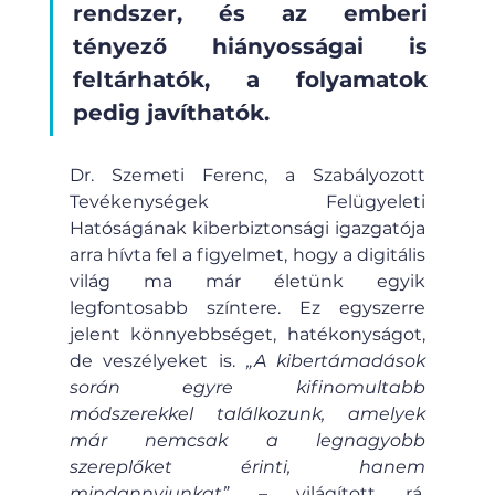
rendszer, és az emberi 
tényező hiányosságai is 
feltárhatók, a folyamatok 
pedig javíthatók.
Dr. Szemeti Ferenc, a Szabályozott 
Tevékenységek Felügyeleti 
Hatóságának kiberbiztonsági igazgatója 
arra hívta fel a figyelmet, hogy a digitális 
világ ma már életünk egyik 
legfontosabb színtere. Ez egyszerre 
jelent könnyebbséget, hatékonyságot, 
de veszélyeket is. 
„A kibertámadások 
során egyre kifinomultabb 
módszerekkel találkozunk, amelyek 
már nemcsak a legnagyobb 
szereplőket érinti, hanem 
mindannyiunkat”
 – világított rá. 