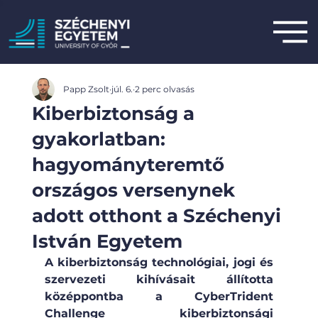
Papp Zsolt
júl. 6.
2 perc olvasás
Kiberbiztonság a
gyakorlatban:
hagyományteremtő
országos versenynek
adott otthont a Széchenyi
István Egyetem
A kiberbiztonság technológiai, jogi és 
szervezeti kihívásait állította 
középpontba a CyberTrident 
Challenge kiberbiztonsági 