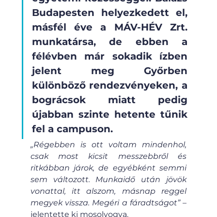
Budapesten helyezkedett el, 
másfél éve a MÁV-HÉV Zrt. 
munkatársa, de ebben a 
félévben már sokadik ízben 
jelent meg Győrben 
különböző rendezvényeken, a 
bográcsok miatt pedig 
újabban szinte hetente tűnik 
fel a campuson.
„Régebben is ott voltam mindenhol, 
csak most kicsit messzebbről és 
ritkábban járok, de egyébként semmi 
sem változott. Munkaidő után jövök 
vonattal, itt alszom, másnap reggel 
megyek vissza. Megéri a fáradtságot” 
– 
jelentette ki mosolyogva.