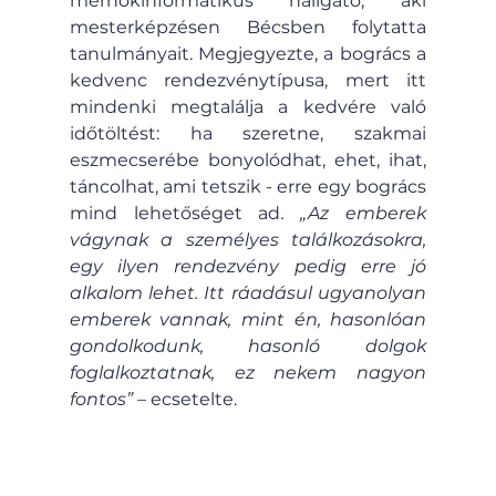
mérnökinformatikus hallgató, aki 
mesterképzésen Bécsben folytatta 
tanulmányait. Megjegyezte, a bogrács a 
kedvenc rendezvénytípusa, mert itt 
mindenki megtalálja a kedvére való 
időtöltést: ha szeretne, szakmai 
eszmecserébe bonyolódhat, ehet, ihat, 
táncolhat, ami tetszik - erre egy bogrács 
mind lehetőséget ad
. „Az emberek 
vágynak a személyes találkozásokra, 
egy ilyen rendezvény pedig erre jó 
alkalom lehet. Itt ráadásul ugyanolyan 
emberek vannak, mint én, hasonlóan 
gondolkodunk, hasonló dolgok 
foglalkoztatnak, ez nekem nagyon 
fontos”
 – ecsetelte.