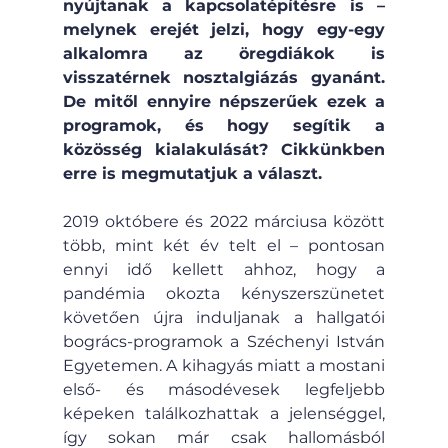
nyújtanak a kapcsolatépítésre is – 
melynek erejét jelzi, hogy egy-egy 
alkalomra az öregdiákok is 
visszatérnek nosztalgiázás gyanánt. 
De mitől ennyire népszerűek ezek a 
programok, és hogy segítik a 
közösség kialakulását? Cikkünkben 
erre is megmutatjuk a választ.
2019 októbere és 2022 márciusa között 
több, mint két év telt el – pontosan 
ennyi idő kellett ahhoz, hogy a 
pandémia okozta kényszerszünetet 
követően újra induljanak a hallgatói 
bogrács-programok a Széchenyi István 
Egyetemen. A kihagyás miatt a mostani 
első- és másodévesek legfeljebb 
képeken találkozhattak a jelenséggel, 
így sokan már csak hallomásból 