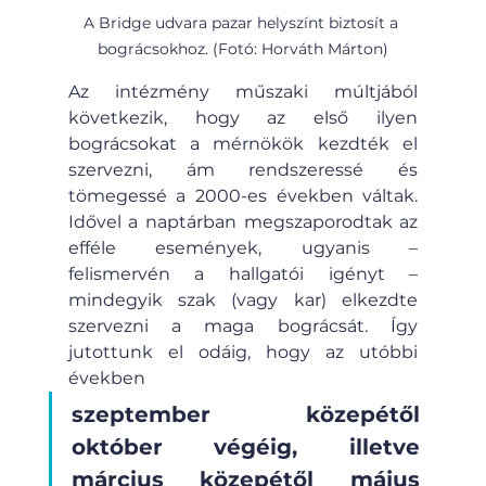
A Bridge udvara pazar helyszínt biztosít a 
bográcsokhoz. (Fotó: Horváth Márton)
Az intézmény műszaki múltjából 
következik, hogy az első ilyen 
bográcsokat a mérnökök kezdték el 
szervezni, ám rendszeressé és 
tömegessé a 2000-es években váltak. 
Idővel a naptárban megszaporodtak az 
efféle események, ugyanis – 
felismervén a hallgatói igényt –
mindegyik szak (vagy kar) elkezdte 
szervezni a maga bográcsát. Így 
jutottunk el odáig, hogy az utóbbi 
években
szeptember közepétől 
október végéig, illetve 
március közepétől május 