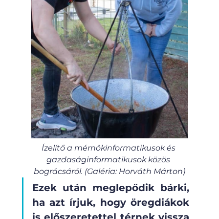
Ízelítő a mérnökinformatikusok és 
gazdaságinformatikusok közös 
bográcsáról. (Galéria: Horváth Márton)
Ezek után meglepődik bárki, 
ha azt írjuk, hogy öregdiákok 
is előszeretettel térnek vissza 