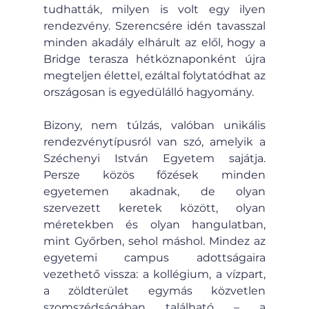
tudhatták, milyen is volt egy ilyen 
rendezvény. Szerencsére idén tavasszal 
minden akadály elhárult az elől, hogy a 
Bridge terasza hétköznaponként újra 
megteljen élettel, ezáltal folytatódhat az 
országosan is egyedülálló hagyomány.
Bizony, nem túlzás, valóban unikális 
rendezvénytípusról van szó, amelyik a 
Széchenyi István Egyetem sajátja. 
Persze közös főzések minden 
egyetemen akadnak, de olyan 
szervezett keretek között, olyan 
méretekben és olyan hangulatban, 
mint Győrben, sehol máshol. Mindez az 
egyetemi campus adottságaira 
vezethető vissza: a kollégium, a vízpart, 
a zöldterület egymás közvetlen 
szomszédságában található – a 