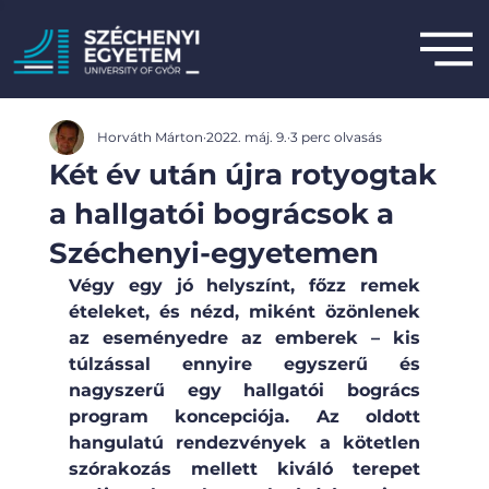
Horváth Márton
2022. máj. 9.
3 perc olvasás
Két év után újra rotyogtak
a hallgatói bográcsok a
Széchenyi-egyetemen
Végy egy jó helyszínt, főzz remek 
ételeket, és nézd, miként özönlenek 
az eseményedre az emberek – kis 
túlzással ennyire egyszerű és 
nagyszerű egy hallgatói bogrács 
program koncepciója. Az oldott 
hangulatú rendezvények a kötetlen 
szórakozás mellett kiváló terepet 