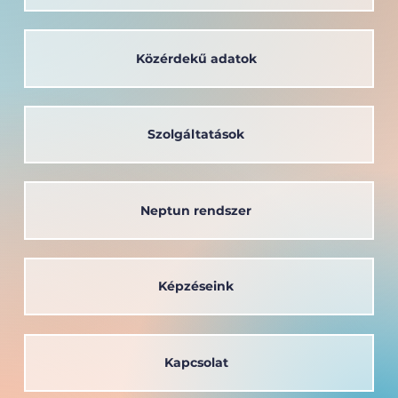
Közérdekű adatok
A társadalom szolgálatában: a
Széchenyi István Egyetem oktatója
kapta a Védőnői Életműdíjat
Szolgáltatások
Neptun rendszer
Képzéseink
Kapcsolat