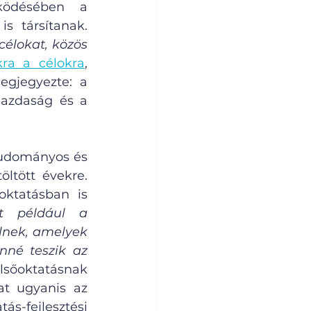
ödésében a 
fenntarthatóság kulcsfogalom, amelyhez célokat, iránymutatást is társítanak. 
célokat, közös 
kra a célokra
, 
gjegyezte: a 
azdaság és a 
udományos és 
ltött évekre. 
ktatásban is 
t például a 
lnek, amelyek 
né teszik az 
elsőoktatásnak 
t ugyanis az 
-fejlesztési 