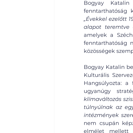
Bogyay Katalin
„Évekkel ezelőtt 1
alapot teremtve 
amelyek a Széche
fenntarthatóság 
közösségek szemp
Bogyay Katalin be
Kulturális Szervez
Hangsúlyozta: a f
ugyanúgy straté
klímaváltozás szi
túlnyúlnak az eg
intézmények szere
nem csupán képzé
elmélet mellett 