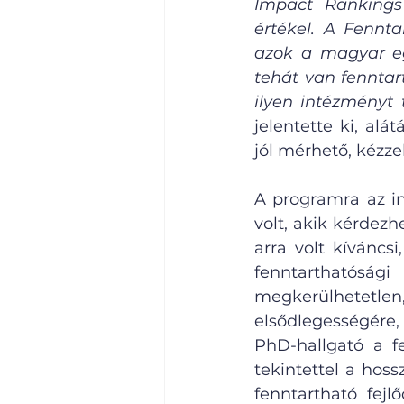
Impact Rankings 
értékel. A Fennt
azok a magyar e
tehát van fenntar
ilyen intézményt 
jelentette ki, al
jól mérhető, kézze
A programra az in
volt, akik kérdezh
arra volt kíváncs
fenntarthatóság
megkerülhetetle
elsődlegességére,
PhD-hallgató a fe
tekintettel a hoss
fenntartható fejl