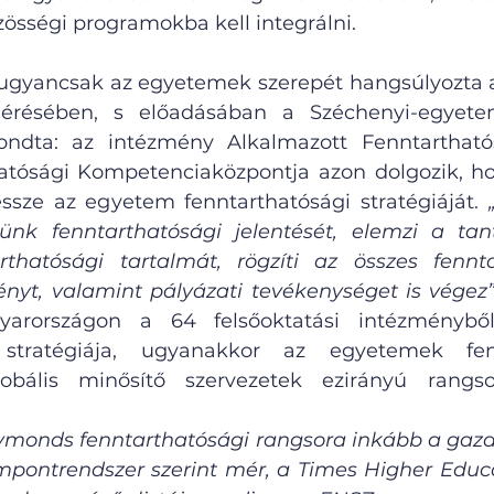
zösségi programokba kell integrálni.
 ugyancsak az egyetemek szerepét hangsúlyozta a
elérésében, s előadásában a Széchenyi-egyetem
ndta: az intézmény Alkalmazott Fenntartható
atósági Kompetenciaközpontja azon dolgozik, ho
lessze az egyetem fenntarthatósági stratégiáját. 
yünk fenntarthatósági jelentését, elemzi a tan
rthatósági tartalmát, rögzíti az összes fennta
nyt, valamint pályázati tevékenységet is végez
yarországon a 64 felsőoktatási intézményből
i stratégiája, ugyanakkor az egyetemek fenn
obális minősítő szervezetek ezirányú rangso
ymonds fenntarthatósági rangsora inkább a gazd
mpontrendszer szerint mér, a Times Higher Educa