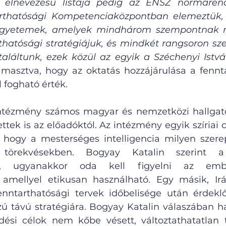
elnevezésű listája pedig az ENSZ normarends
arthatósági Kompetenciaközpontban elemeztük,
gyetemek, amelyek mindhárom szempontnak me
thatósági stratégiájuk, és mindkét rangsoron sze
találtunk, ezek közül az egyik a Széchenyi Ist
átámasztva, hogy az oktatás hozzájárulása a fennt
l fogható érték.
tézmény számos magyar és nemzetközi hallgatója
ettek is az előadóktól. Az intézmény egyik szíriai
i, hogy a mesterséges intelligencia milyen szerep
i törekvésekben. Bogyay Katalin szerint a 
n, ugyanakkor oda kell figyelni az ember
 amellyel etikusan használható. Egy másik, Irá
nntarthatósági tervek időbelisége után érdeklő
zú távú stratégiára. Bogyay Katalin válaszában ha
ődési célok nem kőbe vésett, változtathatatlan t