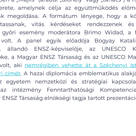
kerete, amelynek célja az együttműködés előmo
ák megoldása. A formátum lényege, hogy a köz
ytassanak, vitás kérdéseket rendezzenek és 
 A győri esemény moderátora Brimo Widad, a 
 volt. A panel egyik előadója Bogyay Katali
. állandó ENSZ-képviselője, az UNESCO Kö
öke, a Magyar ENSZ Társaság és az UNESCO Ma
olt, aki 
nemrégiben vehette át a Széchenyi Is
ri címét
. A hazai diplomácia emblematikus alakjáv
z egyetem nemzetközi és stratégiai kapcsolato
, az intézmény Fenntarthatósági Kompetencia
 ENSZ Társaság elnökségi tagja tartott prezentáci