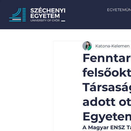
EGYETEMÜ
Katona-Kelemen L
Fenntar
felsőok
Társasá
adott o
Egyete
A Magyar ENSZ Tá