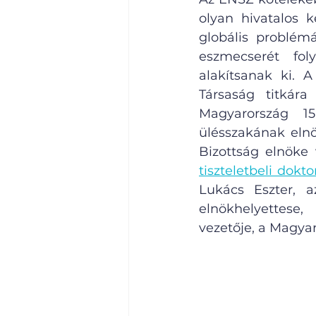
olyan hivatalos 
globális problém
eszmecserét fol
alakítsanak ki.
Társaság titkára
Magyarország 15
ülésszakának eln
Bizottság elnöke v
tiszteletbeli dokto
Lukács Eszter, a
elnökhelyettese
vezetője, a Magyar