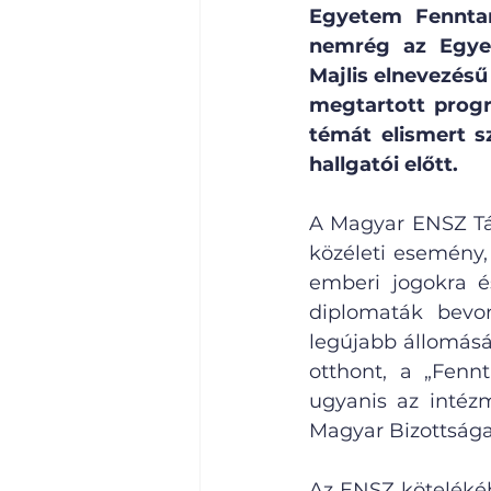
Egyetem Fenntar
nemrég az Egyes
Majlis elnevezésű
megtartott progr
témát elismert s
hallgatói előtt.
A Magyar ENSZ Tár
közéleti esemény,
emberi jogokra és
diplomaták bevon
legújabb állomásá
otthont, a „Fennt
ugyanis az intéz
Magyar Bizottsága
Az ENSZ kötelékébe