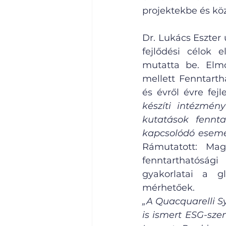
projektekbe és kö
Dr. Lukács Eszter
fejlődési célok 
mutatta be. Elmo
mellett Fenntarth
és évről évre fej
készíti intézmén
kutatások fennta
kapcsolódó esemé
Rámutatott: Mag
fenntarthatóság
gyakorlatai a gl
mérhetőek.
„A Quacquarelli S
is ismert ESG-sze