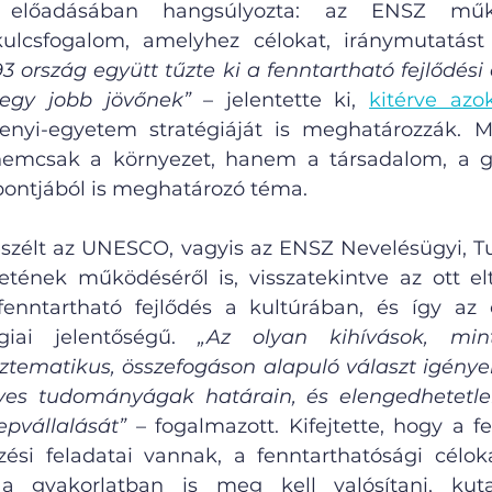
 előadásában hangsúlyozta: az ENSZ műk
93 ország együtt tűzte ki a fenntartható fejlődési 
egy jobb jövőnek”
 – jelentette ki, 
kitérve azo
nyi-egyetem stratégiáját is meghatározzák. Me
nemcsak a környezet, hanem a társadalom, a g
ontjából is meghatározó téma.
szélt az UNESCO, vagyis az ENSZ Nevelésügyi, T
etének működéséről is, visszatekintve az ott eltö
enntartható fejlődés a kultúrában, és így az o
giai jelentőségű. 
„Az olyan kihívások, min
sztematikus, összefogáson alapuló választ igénye
yes tudományágak határain, és elengedhetetlen
pvállalását”
 – fogalmazott. Kifejtette, hogy a f
si feladatai vannak, a fenntarthatósági céloka
a gyakorlatban is meg kell valósítani, kutatás