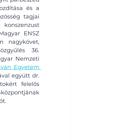
zdítása és a 
össég tagjai 
konszenzust 
Magyar ENSZ 
n nagykövet, 
zgyűlés 36. 
gyar Nemzeti 
tván Egyetem 
al együtt dr. 
kért felelős 
központjának 
ót.