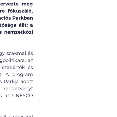
ervezte meg 
 fókuszáló, 
ációs Parkban 
sága állt: a 
s nemzetközi 
gy szakmai és 
olitikára, az 
 szakértők és 
t. A program 
 Parkja adott 
 rendezvényt 
és az UNESCO 
ílt párbeszéd 