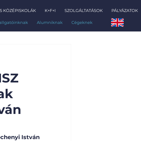
S KÖZÉPISKOLÁK
K+F+I
SZOLGÁLTATÁSOK
PÁLYÁZATOK
allgatóinknak
Alumniknak
Cégeknek
NSZ
ak
tván
henyi István 