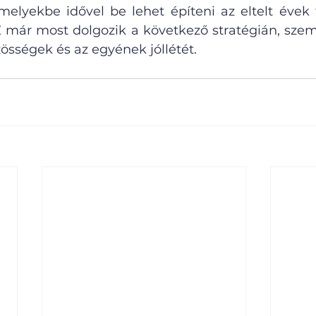
elyekbe idővel be lehet építeni az eltelt évek ta
 már most dolgozik a következő stratégián, szem e
össégek és az egyének jóllétét.