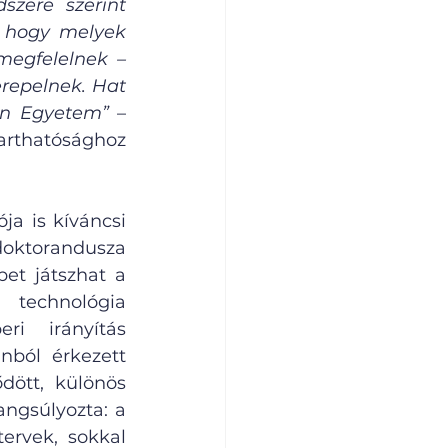
zere szerint 
 hogy melyek 
gfelelnek – 
repelnek. Hat 
ván Egyetem” 
– 
arthatósághoz 
 is kíváncsi 
 doktorandusza 
et játszhat a 
technológia 
i irányítás 
nból érkezett 
dött, különös 
ngsúlyozta: a 
ervek, sokkal 