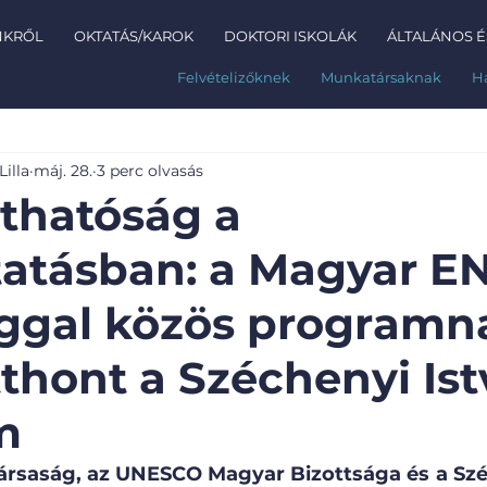
NKRŐL
OKTATÁS/KAROK
DOKTORI ISKOLÁK
ÁLTALÁNOS É
Felvételizőknek
Munkatársaknak
H
illa
máj. 28.
3 perc olvasás
thatóság a
tatásban: a Magyar E
ggal közös programn
tthont a Széchenyi Is
m
rsaság, az UNESCO Magyar Bizottsága és a Széc