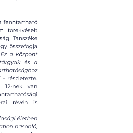
 fenntartható 
 törekvéseit 
ság Tanszéke 
gy összefogja 
„Ez a központ 
tárgyak és a 
rthatósághoz 
”
 – részletezte. 
 12-nek van 
tarthatósági 
rai révén is 
asági életben 
tion hasonló, 