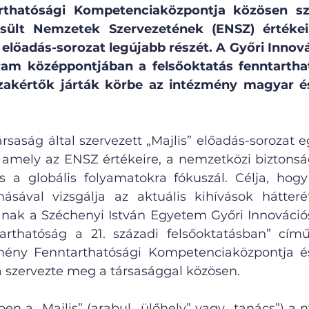
thatósági Kompetenciaközpontja közösen sz
ült Nemzetek Szervezetének (ENSZ) értékeire
 előadás-sorozat legújabb részét. A Győri Innov
am középpontjában a felsőoktatás fenntartható
zakértők járták körbe az intézmény magyar é
saság által szervezett „Majlis” előadás-sorozat e
 amely az ENSZ értékeire, a nemzetközi biztonságp
 a globális folyamatokra fókuszál. Célja, hogy
ásával vizsgálja az aktuális kihívások hátteré
nak a Széchenyi István Egyetem Győri Innovációs
arthatóság a 21. századi felsőoktatásban” című
mény Fenntarthatósági Kompetenciaközpontja 
 szervezte meg a társasággal közösen.
n a „Majlis” (arabul „ülőhely” vagy „tanács”) a ny