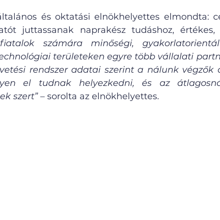
általános és oktatási elnökhelyettes elmondta: cé
atót juttassanak naprakész tudáshoz, értékes, 
fiatalok számára minőségi, gyakorlatorientál
echnológiai területeken egyre több vállalati partn
etési rendszer adatai szerint a nálunk végzők 
yen el tudnak helyezkedni, és az átlagosn
k szert” 
– sorolta az elnökhelyettes.