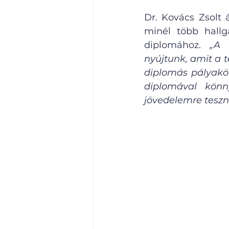
Dr. Kovács Zsolt 
minél több hallg
diplomához. 
„A 
nyújtunk, amit a t
diplomás pályaköv
diplomával könn
jövedelemre teszne