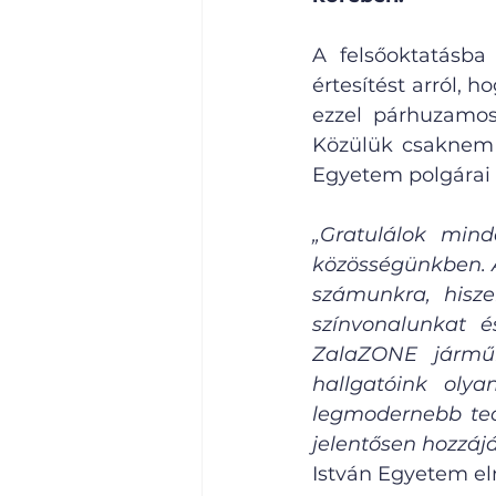
A felsőoktatásba 
értesítést arról, 
ezzel párhuzamo
Közülük csaknem n
Egyetem polgárai 
„Gratulálok mind
közösségünkben. A
számunkra, hisze
színvonalunkat 
ZalaZONE járműip
hallgatóink oly
legmodernebb tech
jelentősen hozzájá
István Egyetem el