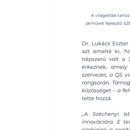
A világelitbe tarto
járművet fejlesztő S
Dr. Lukács Eszter 
azt emelte ki, h
népszerű volt a 
érkeznek, amely 
szervezet, a QS v
rangsorán. Támoga
közösséget – a fe
tette hozzá.
„A Széchenyi Is
innovációra. E te
parkjaink is segí