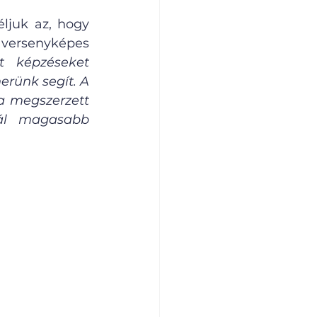
ljuk az, hogy 
versenyképes 
t képzéseket 
erünk segít. A 
a megszerzett 
ál magasabb 