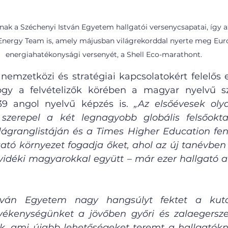
znak a Széchenyi István Egyetem hallgatói versenycsapatai, így 
ZEnergy Team is, amely májusban világrekorddal nyerte meg Eu
energiahatékonysági versenyét, a Shell Eco-marathont.
nemzetközi és stratégiai kapcsolatokért felelős e
ogy a felvételizők körében a magyar nyelvű sz
39 angol nyelvű képzés is.
 „Az elsőévesek oly
szerepel a két legnagyobb globális felsőoktat
ilágranglistáján és a Times Higher Education fen
tó környezet fogadja őket, ahol az új tanévben
lvidéki magyarokkal együtt – már ezer hallgató a
tván Egyetem nagy hangsúlyt fektet a kuta
vékenységünket a jövőben győri és zalaegerszeg
tik, ami újabb lehetőségeket teremt a hallgatókn