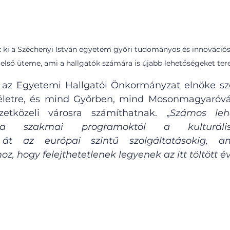
z ki a Széchenyi István egyetem győri tudományos és innovációs
 első üteme, ami a hallgatók számára is újabb lehetőségeket ter
 az Egyetemi Hallgatói Önkormányzat elnöke sze
 életre, és mind Győrben, mind Mosonmagyaróvár
zetközeli városra számíthatnak. „
Számos lehe
a szakmai programoktól a kulturális-sz
át az európai szintű szolgáltatásokig, a
z, hogy felejthetetlenek legyenek az itt töltött é