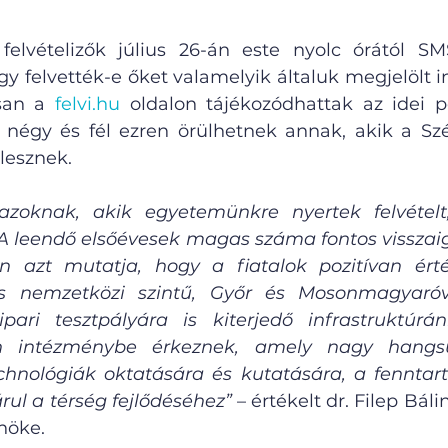
felvételizők július 26-án este nyolc órától SM
hogy felvették-e őket valamelyik általuk megjelölt 
san a 
felvi.hu
 oldalon tájékozódhattak az idei po
égy és fél ezren örülhetnek annak, akik a Széc
lesznek.
azoknak, akik egyetemünkre nyertek felvételt,
 leendő elsőévesek magas száma fontos visszaiga
n azt mutatja, hogy a fiatalok pozitívan érték
és nemzetközi szintű, Győr és Mosonmagyaróv
ari tesztpályára is kiterjedő infrastruktúránk
an intézménybe érkeznek, amely nagy hangsúl
nológiák oktatására és kutatására, a fenntarth
rul a térség fejlődéséhez”
 – értékelt dr. Filep Báli
nöke.