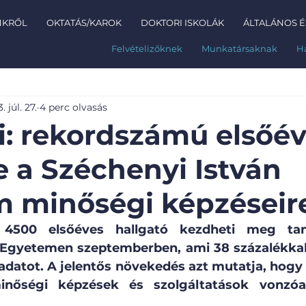
NKRŐL
OKTATÁS/KAROK
DOKTORI ISKOLÁK
ÁLTALÁNOS É
Felvételizőknek
Munkatársaknak
H
. júl. 27.
4 perc olvasás
li: rekordszámú elsőé
e a Széchenyi István
 minőségi képzéseir
 4500 elsőéves hallgató kezdheti meg tan
 Egyetemen szeptemberben, ami 38 százalékkal
 adatot. A jelentős növekedés azt mutatja, hogy
minőségi képzések és szolgáltatások vonzóak