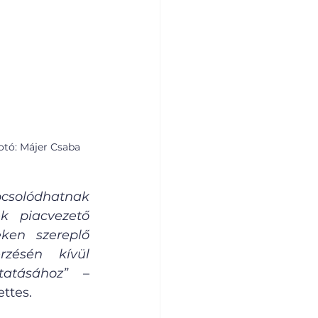
otó: Májer Csaba 
csolódhatnak 
k piacvezető 
ken szereplő 
zésén kívül 
tatásához” 
– 
ttes.