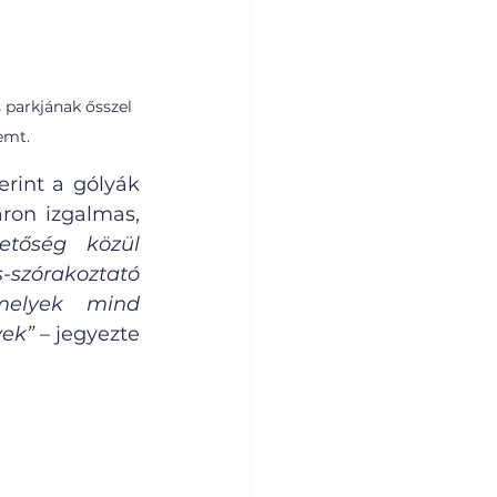
 parkjának ősszel 
emt.
rint a gólyák 
on izgalmas, 
tőség közül 
órakoztató 
melyek mind 
vek”
 – jegyezte 