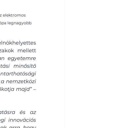
az elektromos 
rópa legnagyobb 
lnökhelyettes 
akok mellett 
an egyetemre 
ási minősítő 
ntarthatósági 
 a nemzetközi 
lkotja majd” 
– 
tásra és az 
i innovációs 
ak arra, hogy 