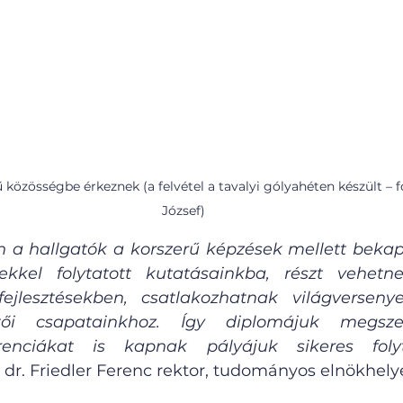
 közösségbe érkeznek (a felvétel a tavalyi gólyahéten készült – f
József)
 a hallgatók a korszerű képzések mellett bekap
ekkel folytatott kutatásainkba, részt vehetne
ejlesztésekben, csatlakozhatnak világversenye
sztői csapatainkhoz. Így diplomájuk megszer
renciákat is kapnak pályájuk sikeres foly
 dr. Friedler Ferenc rektor, tudományos elnökhelye