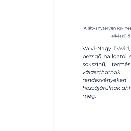
A látványterven így né
elkészülő
Vályi-Nagy Dávid,
pezsgő hallgatói
sokszínű, termés
választhatnak 
rendezvényeken 
hozzájárulnak ahho
meg.