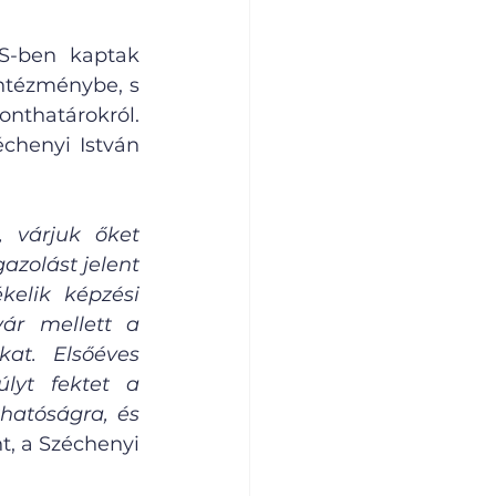
S-ben kaptak 
intézménybe, s 
nthatárokról. 
henyi István 
 várjuk őket 
zolást jelent 
elik képzési 
ár mellett a 
at. Elsőéves 
yt fektet a 
atóságra, és 
nt, a Széchenyi 