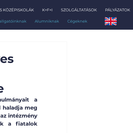
S KÖZÉPISKOLÁK
K+F+I
SZOLGÁLTATÁSOK
PÁLYÁZATOK
allgatóinknak
Alumniknak
Cégeknek
ves
e
ulmányait a 
 haladja meg 
 az intézmény 
 a fiatalok 