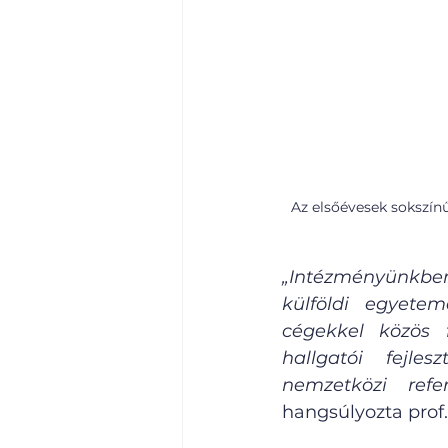
Az elsőévesek sokszínű
„Intézményünkben
külföldi egyetem
cégekkel közös f
hallgatói fejle
nemzetközi refe
hangsúlyozta prof.