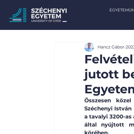
EGYETEMÜ
Hancz Gábor
2023
Felvéte
jutott b
Egyetem
Összesen közel
Széchenyi István
a tavalyi 3200-as
által nyújtott 
körében.