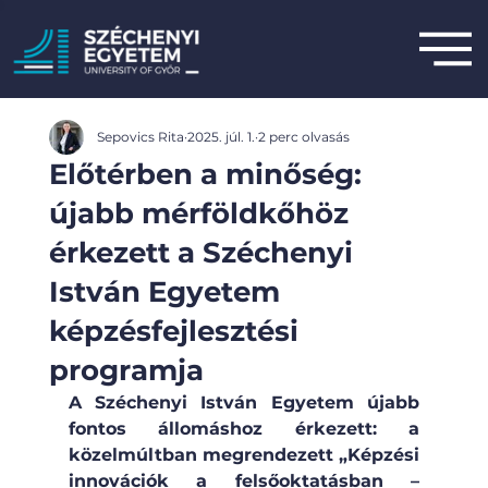
Sepovics Rita
2025. júl. 1.
2 perc olvasás
Előtérben a minőség:
újabb mérföldkőhöz
érkezett a Széchenyi
István Egyetem
képzésfejlesztési
programja
A Széchenyi István Egyetem újabb 
fontos állomáshoz érkezett: a 
közelmúltban megrendezett „Képzési 
innovációk a felsőoktatásban – 