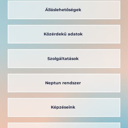
Álláslehetőségek
Közérdekű adatok
A társadalom szolgálatában: a
Széchenyi István Egyetem oktatója
kapta a Védőnői Életműdíjat
Szolgáltatások
Neptun rendszer
Képzéseink