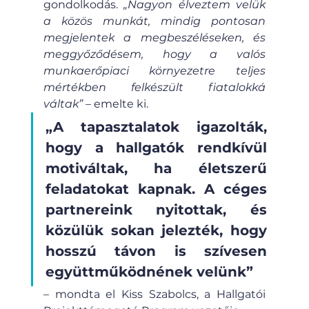
gondolkodás.
 „Nagyon élveztem velük 
a közös munkát, mindig pontosan 
megjelentek a megbeszéléseken, és 
meggyőződésem, hogy a valós 
munkaerőpiaci környezetre teljes 
mértékben felkészült fiatalokká 
váltak”
 – emelte ki.
„A tapasztalatok igazolták, 
hogy a hallgatók rendkívül 
motiváltak, ha életszerű 
feladatokat kapnak. A céges 
partnereink nyitottak, és 
közülük sokan jelezték, hogy 
hosszú távon is szívesen 
együttműködnének velünk” 
– mondta el Kiss Szabolcs, a Hallgatói 