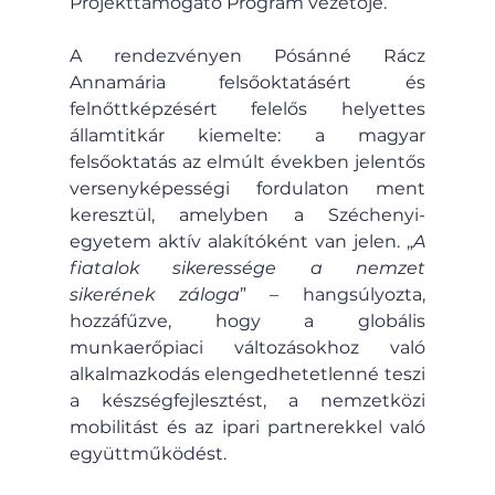
Projekttámogató Program vezetője.
A rendezvényen Pósánné Rácz 
Annamária felsőoktatásért és 
felnőttképzésért felelős helyettes 
államtitkár kiemelte: a magyar 
felsőoktatás az elmúlt években jelentős 
versenyképességi fordulaton ment 
keresztül, amelyben a Széchenyi-
egyetem aktív alakítóként van jelen. „
A 
fiatalok sikeressége a nemzet 
sikerének záloga
” – hangsúlyozta, 
hozzáfűzve, hogy a globális 
munkaerőpiaci változásokhoz való 
alkalmazkodás elengedhetetlenné teszi 
a készségfejlesztést, a nemzetközi 
mobilitást és az ipari partnerekkel való 
együttműködést.