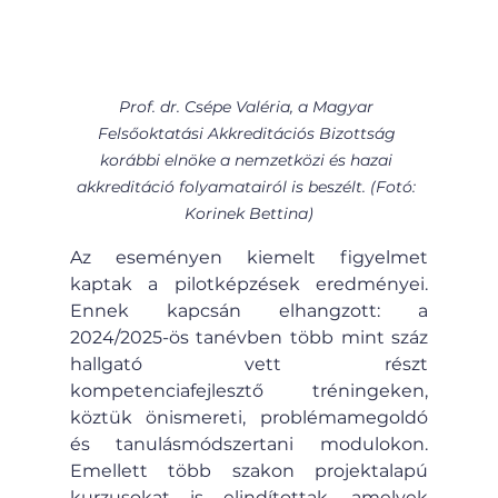
Prof. dr. Csépe Valéria, a Magyar 
Felsőoktatási Akkreditációs Bizottság 
korábbi elnöke a nemzetközi és hazai 
akkreditáció folyamatairól is beszélt. (Fotó: 
Korinek Bettina)
Az eseményen kiemelt figyelmet 
kaptak a pilotképzések eredményei. 
Ennek kapcsán elhangzott: a 
2024/2025-ös tanévben több mint száz 
hallgató vett részt 
kompetenciafejlesztő tréningeken, 
köztük önismereti, problémamegoldó 
és tanulásmódszertani modulokon. 
Emellett több szakon projektalapú 
kurzusokat is elindítottak, amelyek 