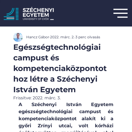
Hancz Gábor
2022. márc. 2.
3 perc olvasás
Egészségtechnológiai
campust és
kompetenciaközpontot
hoz létre a Széchenyi
István Egyetem
Frissítve:
2022. márc. 3.
A Széchenyi István Egyetem 
egészségtechnológiai campust és 
kompetenciaközpontot alakít ki a 
győri Zrínyi utcai, volt kórházi 