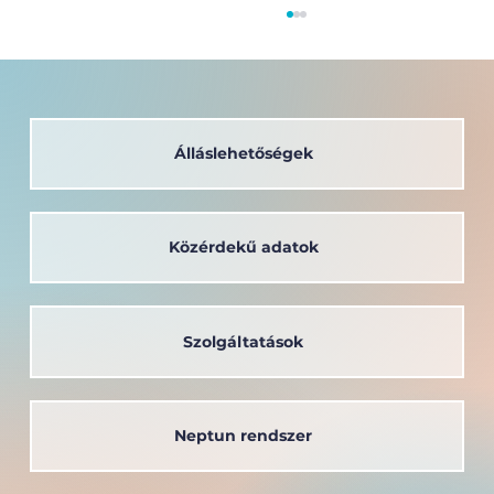
Álláslehetőségek
Közérdekű adatok
A társadalom szolgálatában: a
Széchenyi István Egyetem oktatója
kapta a Védőnői Életműdíjat
Szolgáltatások
Neptun rendszer