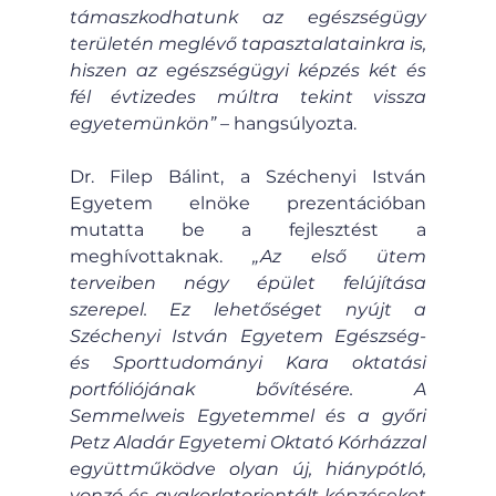
támaszkodhatunk az egészségügy 
területén meglévő tapasztalatainkra is, 
hiszen az egészségügyi képzés két és 
fél évtizedes múltra tekint vissza 
egyetemünkön”
 – hangsúlyozta.
Dr. Filep Bálint, a Széchenyi István 
Egyetem elnöke prezentációban 
mutatta be a fejlesztést a 
meghívottaknak. 
„Az első ütem 
terveiben négy épület felújítása 
szerepel. Ez lehetőséget nyújt a 
Széchenyi István Egyetem Egészség- 
és Sporttudományi Kara oktatási 
portfóliójának bővítésére. A 
Semmelweis Egyetemmel és a győri 
Petz Aladár Egyetemi Oktató Kórházzal 
együttműködve olyan új, hiánypótló, 
vonzó és gyakorlatorientált képzéseket 