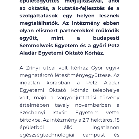
épületegyüttes megújításával, ahol 
az oktatás, a kutatás-fejlesztés és a 
szolgáltatások egy helyen lesznek 
megtalálhatók. Az intézmény ebben 
olyan elismert partnerekkel működik 
együtt, mint a budapesti 
Semmelweis Egyetem és a győri Petz 
Aladár Egyetemi Oktató Kórház.
A Zrínyi utcai volt kórház Győr egyik 
meghatározó létesítményegyüttese. Az 
ingatlan korábban a Petz Aladár 
Egyetemi Oktató Kórház telephelye 
volt, majd a vagyonjuttatási törvény 
értelmében tavaly novemberben a 
Széchenyi István Egyetem vette 
birtokba. Az intézmény a 2,7 hektáros, 15 
épületből álló ingatlanon 
egészségtechnológiai campust és 