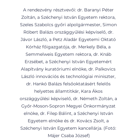
A rendezvény résztvevői: dr. Baranyi Péter 
Zoltán, a Széchenyi István Egyetem rektora, 
Szeles Szabolcs győri alpolgármester, Simon 
Róbert Balázs országgyűlési képviselő, dr. 
Jávor László, a Petz Aladár Egyetemi Oktató 
Kórház főigazgatója, dr. Merkely Béla, a 
Semmelweis Egyetem rektora, dr. Knáb 
Erzsébet, a Széchenyi István Egyetemért 
Alapítvány kuratóriumi elnöke, dr. Palkovics 
László innovációs és technológiai miniszter, 
dr. Hankó Balázs felsőoktatásért felelős 
helyettes államtitkár, Kara Ákos 
országgyűlési képviselő, dr. Németh Zoltán, a 
Győr-Moson-Sopron Megyei Önkormányzat 
elnöke, dr. Filep Bálint, a Széchenyi István 
Egyetem elnöke és dr. Kovács Zsolt, a 
Széchenyi István Egyetem kancellárja. (Fotó: 
Májer Csaba József)