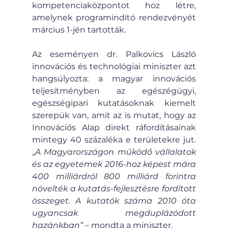
kompetenciaközpontot hoz létre, 
amelynek programindító rendezvényét 
március 1-jén tartották.
Az eseményen dr. Palkovics László 
innovációs és technológiai miniszter azt 
hangsúlyozta: a magyar innovációs 
teljesítményben az egészégügyi, 
egészségipari kutatásoknak kiemelt 
szerepük van, amit az is mutat, hogy az 
Innovációs Alap direkt ráfordításainak 
mintegy 40 százaléka e területekre jut. 
„
A Magyarországon működő vállalatok 
és az egyetemek 2016-hoz képest mára 
400 milliárdról 800 milliárd forintra 
növelték a kutatás-fejlesztésre fordított 
összeget. A kutatók száma 2010 óta 
ugyancsak megduplázódott 
hazánkban”
 – mondta a miniszter.