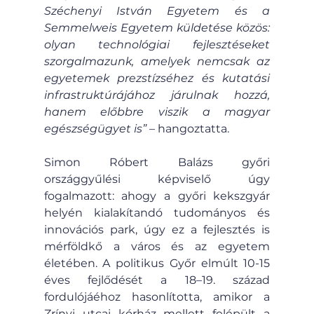
Széchenyi István Egyetem és a 
Semmelweis Egyetem küldetése közös: 
olyan technológiai fejlesztéseket 
szorgalmazunk, amelyek nemcsak az 
egyetemek prezstízséhez és kutatási 
infrastruktúrájához járulnak hozzá, 
hanem előbbre viszik a magyar 
egészségügyet is”
 – hangoztatta.
Simon Róbert Balázs győri 
országgyűlési képviselő úgy 
fogalmazott: ahogy a győri kekszgyár 
helyén kialakítandó tudományos és 
innovációs park, úgy ez a fejlesztés is 
mérföldkő a város és az egyetem 
életében. A politikus Győr elmúlt 10-15 
éves fejlődését a 18–19. század 
fordulójáéhoz hasonlította, amikor a 
Zrínyi utcai kórház mellett felépült a 