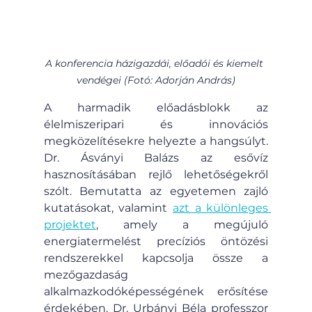
A konferencia házigazdái, előadói és kiemelt 
vendégei (Fotó: Adorján András)
A harmadik előadásblokk az 
élelmiszeripari és innovációs 
megközelítésekre helyezte a hangsúlyt. 
Dr. Ásványi Balázs az esővíz 
hasznosításában rejlő lehetőségekről 
szólt. Bemutatta az egyetemen zajló 
kutatásokat, valamint 
azt a különleges 
projektet
, amely a megújuló 
energiatermelést precíziós öntözési 
rendszerekkel kapcsolja össze a 
mezőgazdaság 
alkalmazkodóképességének erősítése 
érdekében. Dr. Urbányi Béla professzor 