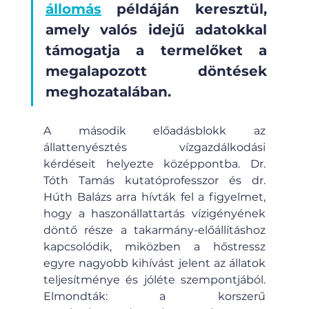
állomás
 példáján keresztül, 
amely valós idejű adatokkal 
támogatja a termelőket a 
megalapozott döntések 
meghozatalában.
A második előadásblokk az 
állattenyésztés vízgazdálkodási 
kérdéseit helyezte középpontba. Dr. 
Tóth Tamás kutatóprofesszor és dr. 
Húth Balázs arra hívták fel a figyelmet, 
hogy a haszonállattartás vízigényének 
döntő része a takarmány-előállításhoz 
kapcsolódik, miközben a hőstressz 
egyre nagyobb kihívást jelent az állatok 
teljesítménye és jóléte szempontjából. 
Elmondták: a korszerű 