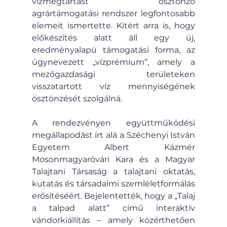
vízmegtartást ösztönző 
agrártámogatási rendszer legfontosabb 
elemeit ismertette. Kitért arra is, hogy 
előkészítés alatt áll egy új, 
eredményalapú támogatási forma, az 
úgynevezett „vízprémium”, amely a 
mezőgazdasági területeken 
visszatartott víz mennyiségének 
ösztönzését szolgálná.
A rendezvényen együttműködési 
megállapodást írt alá a Széchenyi István 
Egyetem Albert Kázmér 
Mosonmagyaróvári Kara és a Magyar 
Talajtani Társaság a talajtani oktatás, 
kutatás és társadalmi szemléletformálás 
erősítéséért. Bejelentették, hogy a „Talaj 
a talpad alatt” című interaktív 
vándorkiállítás – amely közérthetően 