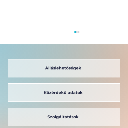
Álláslehetőségek
Közérdekű adatok
A társadalom szolgálatában: a
Széchenyi István Egyetem oktatója
kapta a Védőnői Életműdíjat
Szolgáltatások