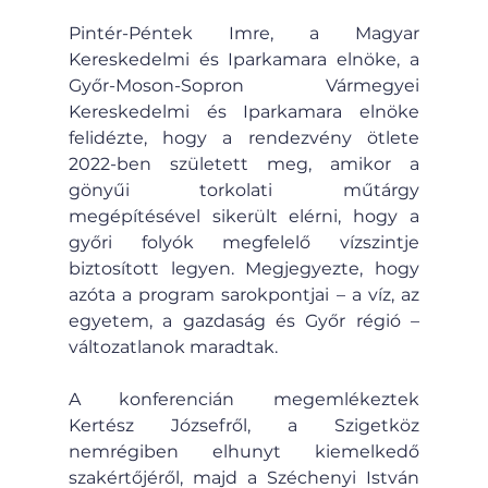
Pintér-Péntek Imre, a Magyar 
Kereskedelmi és Iparkamara elnöke, a 
Győr-Moson-Sopron Vármegyei 
Kereskedelmi és Iparkamara elnöke 
felidézte, hogy a rendezvény ötlete 
2022-ben született meg, amikor a 
gönyűi torkolati műtárgy 
megépítésével sikerült elérni, hogy a 
győri folyók megfelelő vízszintje 
biztosított legyen. Megjegyezte, hogy 
azóta a program sarokpontjai – a víz, az 
egyetem, a gazdaság és Győr régió – 
változatlanok maradtak.
A konferencián megemlékeztek 
Kertész Józsefről, a Szigetköz 
nemrégiben elhunyt kiemelkedő 
szakértőjéről, majd a Széchenyi István 