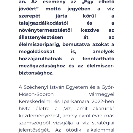
án. Az esemény az „Egy élhető 
jövőért” mottó jegyében a víz 
szerepét járta körül a 
talajgazdálkodástól és a 
növénytermesztéstől kezdve az 
állattenyésztésen át az 
élelmiszeriparig, bemutatva azokat a 
megoldásokat is, amelyek 
hozzájárulhatnak a fenntartható 
mezőgazdasághoz és az élelmiszer-
biztonsághoz.
A Széchenyi István Egyetem és a Győr-
Moson-Sopron Vármegyei 
Kereskedelmi és Iparkamara 2022-ben 
hívta életre a „Víz, amit akarunk” 
kezdeményezést, amely évről évre más 
szemszögből vizsgálja a víz stratégiai 
jelentőségét. Az ötödik alkalommal 