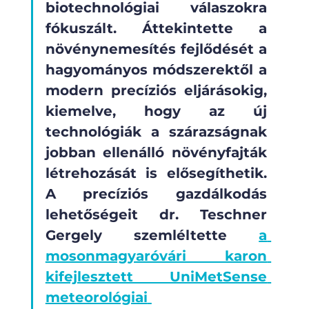
biotechnológiai válaszokra 
fókuszált. Áttekintette a 
növénynemesítés fejlődését a 
hagyományos módszerektől a 
modern precíziós eljárásokig, 
kiemelve, hogy az új 
technológiák a szárazságnak 
jobban ellenálló növényfajták 
létrehozását is elősegíthetik. 
A precíziós gazdálkodás 
lehetőségeit dr. Teschner 
Gergely szemléltette 
a 
mosonmagyaróvári karon 
kifejlesztett UniMetSense 
meteorológiai 