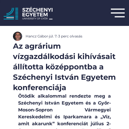
Hancz Gábor
júl. 7.
3 perc olvasás
Az agrárium
vízgazdálkodási kihívásait
állította középpontba a
Széchenyi István Egyetem
konferenciája
Ötödik alkalommal rendezte meg a 
Széchenyi István Egyetem és a Győr-
Moson-Sopron Vármegyei 
Kereskedelmi és Iparkamara a „Víz, 
amit akarunk” konferenciát július 2-