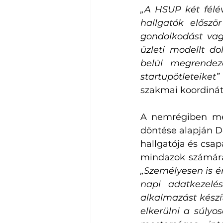
„A HSUP két félév
hallgatók először
gondolkodást vag
üzleti modellt d
belül megrendez
startupötleteiket”
szakmai koordinát
A nemrégiben megt
döntése alapján D
hallgatója és csap
„Személyesen is é
napi adatkezelés
alkalmazást készí
elkerülni a súlyo