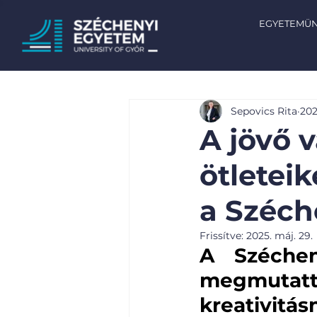
EGYETEMÜ
Sepovics Rita
202
A jövő v
ötletei
a Széch
Frissítve:
2025. máj. 29.
A Széchen
megmutatt
kreativitá