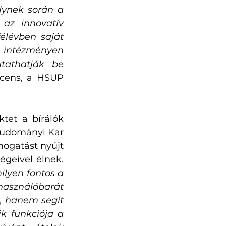
lynek során a 
az innovatív 
lévben saját 
 intézményen 
athatják be 
cens, a HSUP 
et a bírálók 
tudományi Kar 
mogatást nyújt 
mindazok számára, akik cukorbetegséggel vagy annak társbetegségeivel élnek. 
lyen fontos a 
asználóbarát 
, hanem segít 
k funkciója a 