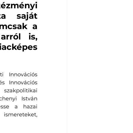
tézményi 
a saját 
emcsak a 
ról is, 
acképes 
 Innovációs 
s Innovációs 
zakpolitikai 
enyi István 
sse a hazai 
ismereteket, 