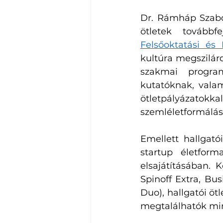
Dr. Rámháp Szabol
Felsőoktatási és
kultúra megszilár
szakmai progra
kutatóknak, vala
ötletpályázat
szemléletformálás
Emellett hallgató
startup életfor
elsajátításában. 
Spinoff Extra, Bu
Duo), hallgatói öt
megtalálhatók mi