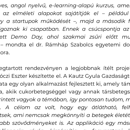
es, angol nyelvű, e-learning-alapú kurzus, ame
 az elméleti alapokat sajátítják el – például 
y a startupok működését –, majd a második fé
olgoznak ki csapatban. Ennek a csúcspontja az
ett Demo Day, ahol szakmai zsűri előtt mut
 –
 mondta el dr. Rámháp Szabolcs egyetemi do
ora. 
artott rendezvényen a legjobbnak ítélt projekt
óczi Eszter készítette el. A Kautz Gyula Gazdaság
ata egy olyan alkalmazást fejlesztett ki, amely tá
rintett vagyok a témában, így pontosan tudom, mi
. A célom az volt, hogy egy átlátható, felh
tsek, ami nemcsak megkönnyíti a betegek életét
sabb szövődményeket is. Az applikáció egy mási