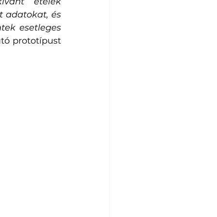
ívánt ételek 
 adatokat, és 
tek esetleges 
tó prototípust 