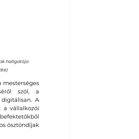
k hallgatója 
áté)
n mesterséges 
séről szól, a 
igitálisan. A 
 vállalkozói 
befektetőkből 
os ösztöndíjak 