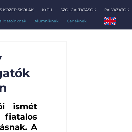
S KÖZÉPISKOLÁK
K+F+I
SZOLGÁLTATÁSOK
PÁLYÁZATOK
allgatóinknak
Alumniknak
Cégeknek
v
gatók
en
i ismét 
atalos 
ásnak. A 