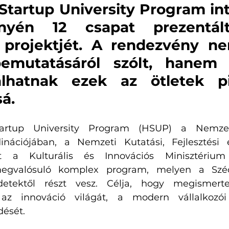
Startup University Program in
nyén 12 csapat prezentált
ű projektjét. A rendezvény n
emutatásáról szólt, hanem ar
lhatnak ezek az ötletek pi
á. 
rtup University Program (HSUP) a Nemzeti
nációjában, a Nemzeti Kutatási, Fejlesztési é
t a Kulturális és Innovációs Minisztérium s
egvalósuló komplex program, melyen a Széch
tektől részt vesz. Célja, hogy megismerte
az innováció világát, a modern vállalkozói 
ését. 