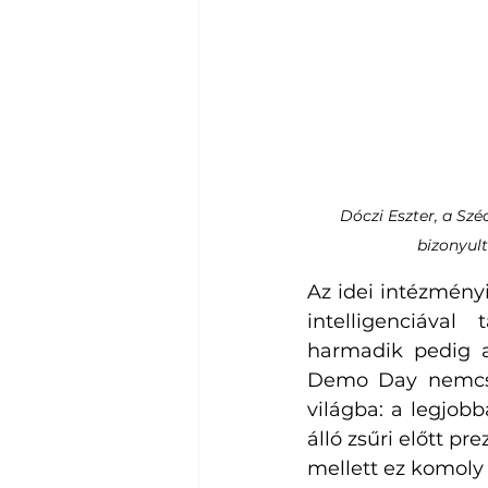
Dóczi Eszter, a Sz
bizonyul
Az idei intézmény
intelligenciával 
harmadik pedig a 
Demo Day nemcsak 
világba: a legjob
álló zsűri előtt pr
mellett ez komoly 