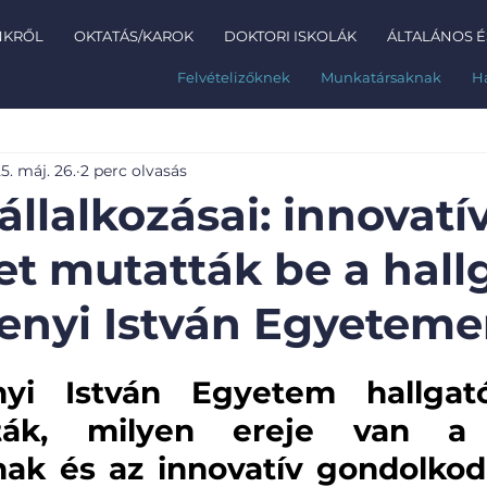
NKRŐL
OKTATÁS/KAROK
DOKTORI ISKOLÁK
ÁLTALÁNOS É
Felvételizőknek
Munkatársaknak
H
5. máj. 26.
2 perc olvasás
állalkozásai: innovatí
ket mutatták be a hall
enyi István Egyetem
yi István Egyetem hallgató
ák, milyen ereje van a fi
snak és az innovatív gondolkod