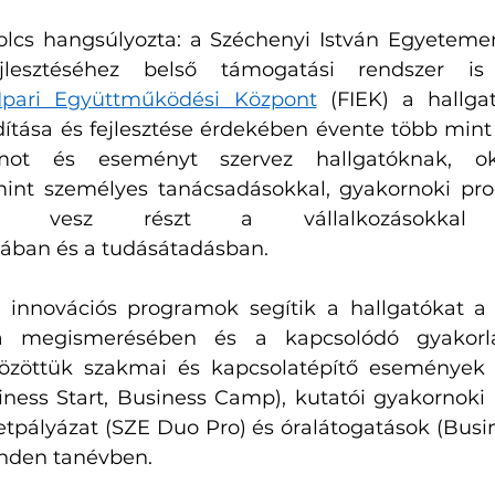
cs hangsúlyozta: a Széchenyi István Egyetemen 
 Ipari Együttműködési Központ
 (FIEK) a hallgat
dítása és fejlesztése érdekében évente több mint
mot és eseményt szervez hallgatóknak, ok
mint személyes tanácsadásokkal, gyakornoki pro
okkal vesz részt a vállalkozásokkal k
ában és a tudásátadásban.
i innovációs programok segítik a hallgatókat a v
ma megismerésében és a kapcsolódó gyakorlat
Közöttük szakmai és kapcsolatépítő események (
siness Start, Business Camp), kutatói gyakornoki
letpályázat (SZE Duo Pro) és óralátogatások (Busine
nden tanévben.