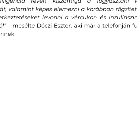
elligencia révén kiszámítja a fogyasztani k
át, valamint képes elemezni a korábban rögzített
tkeztetéseket levonni a vércukor- és inzulinszin
l” 
– mesélte Dóczi Eszter, aki már a telefonján fu
rinek.