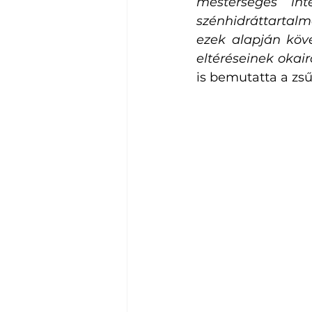
mesterséges int
szénhidráttartalm
ezek alapján köve
eltéréseinek okairó
is bemutatta a zsű