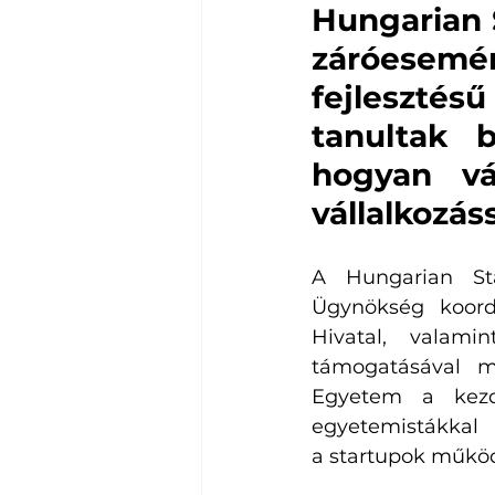
Hungarian 
záróesemé
fejlesztés
tanultak b
hogyan vá
vállalkozáss
A Hungarian Sta
Ügynökség koordi
Hivatal, valamin
támogatásával m
Egyetem a kezde
egyetemistákkal 
a
startupok működ