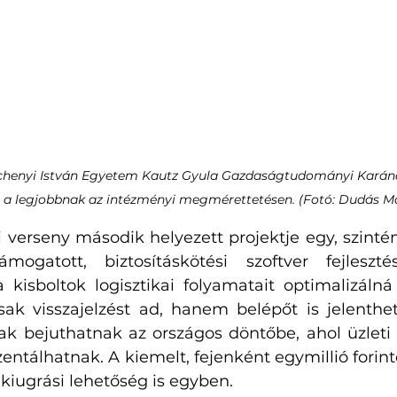
échenyi István Egyetem Kautz Gyula Gazdaságtudományi Karána
t a legjobbnak az intézményi megmérettetésen. (Fotó: Dudás M
i verseny második helyezett projektje egy, szinté
támogatott, biztosításkötési szoftver fejleszté
kisboltok logisztikai folyamatait optimalizálná d
visszajelzést ad, hanem belépőt is jelenthet a
bak bejuthatnak az országos döntőbe, ahol üzleti 
ezentálhatnak. A kiemelt, fejenként egymillió forint
kiugrási lehetőség is egyben.