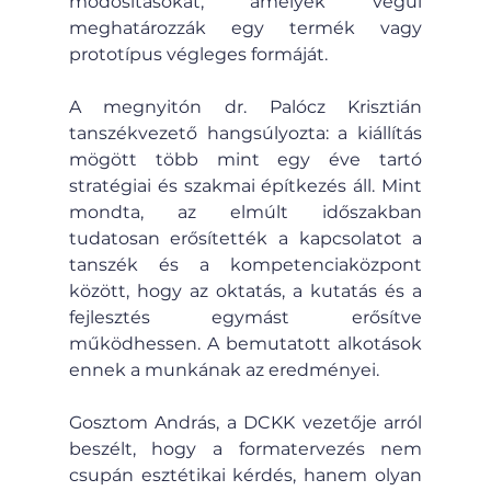
módosításokat, amelyek végül 
meghatározzák egy termék vagy 
prototípus végleges formáját.
A megnyitón dr. Palócz Krisztián 
tanszékvezető hangsúlyozta: a kiállítás 
mögött több mint egy éve tartó 
stratégiai és szakmai építkezés áll. Mint 
mondta, az elmúlt időszakban 
tudatosan erősítették a kapcsolatot a 
tanszék és a kompetenciaközpont 
között, hogy az oktatás, a kutatás és a 
fejlesztés egymást erősítve 
működhessen. A bemutatott alkotások 
ennek a munkának az eredményei.
Gosztom András, a DCKK vezetője arról 
beszélt, hogy a formatervezés nem 
csupán esztétikai kérdés, hanem olyan 