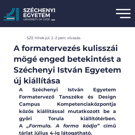
SZE Hírek
júl. 2.
2 perc olvasás
A formatervezés kulisszái
mögé enged betekintést a
Széchenyi István Egyetem
új kiállítása
A Széchenyi István Egyetem 
Formatervező Tanszéke és Design 
Campus Kompetenciaközpontja 
közös kiállítással mutatkozott be a 
győri Torula kiállítótérben. 
A
 „Formula. A forma kódja” 
című 
tárlat július 4-ig látogatható.