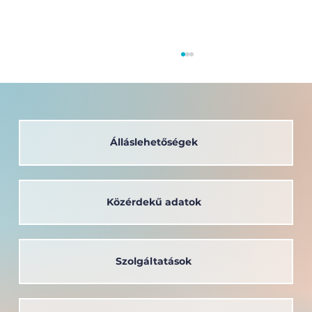
Álláslehetőségek
Közérdekű adatok
A társadalom szolgálatában: a
Széchenyi István Egyetem oktatója
kapta a Védőnői Életműdíjat
Szolgáltatások