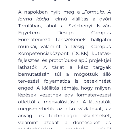
A napokban nyílt meg a 
„Formula. A 
forma kódja”
 című kiállítás a győri 
Torulában, ahol a Széchenyi István 
Egyetem Design Campus 
Formatervező Tanszékének hallgatói 
munkái, valamint a Design Campus 
Kompetenciaközpont (DCKK) kutatás-
fejlesztési és prototípus-alapú projektjei 
láthatók. A tárlat a kész tárgyak 
bemutatásán túl a mögöttük álló 
tervezési folyamatba is betekintést 
enged. A kiállítás témája, hogy milyen 
lépések vezetnek egy formatervezési 
ötlettől a megvalósításig. A látogatók 
megismerhetik az első vázlatokat, az 
anyag- és technológiai kísérleteket, 
valamint azokat a döntéseket és 