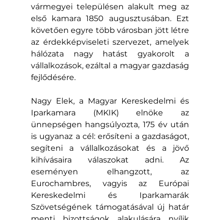
vármegyei településen alakult meg az 
első kamara 1850 augusztusában. Ezt 
követően egyre több városban jött létre 
az érdekképviseleti szervezet, amelyek 
hálózata nagy hatást gyakorolt a 
vállalkozások, ezáltal a magyar gazdaság 
fejlődésére. 
Nagy Elek, a Magyar Kereskedelmi és 
Iparkamara (MKIK) elnöke az 
ünnepségen hangsúlyozta, 175 év után 
is ugyanaz a cél: erősíteni a gazdaságot, 
segíteni a vállalkozásokat és a jövő 
kihívásaira válaszokat adni. Az 
eseményen elhangzott, az 
Eurochambres, vagyis az Európai 
Kereskedelmi és Iparkamarák 
Szövetségének támogatásával új határ 
menti bizottságok alakulására nyílik 