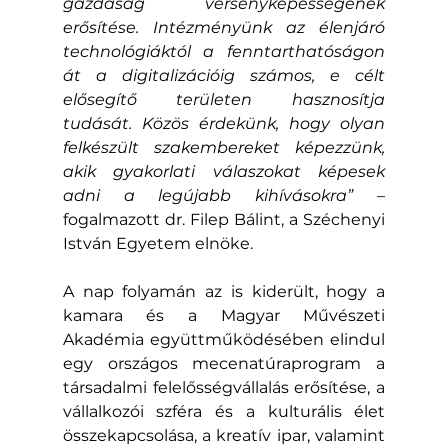
gazdaság versenyképességének 
erősítése. Intézményünk az élenjáró 
technológiáktól a fenntarthatóságon 
át a digitalizációig számos, e célt 
elősegítő területen hasznosítja 
tudását. Közös érdekünk, hogy olyan 
felkészült szakembereket képezzünk, 
akik gyakorlati válaszokat képesek 
adni a legújabb kihívásokra”
 – 
fogalmazott dr. Filep Bálint, a Széchenyi 
István Egyetem elnöke.
A nap folyamán az is kiderült, hogy a 
kamara és a Magyar Művészeti 
Akadémia együttműködésében elindul 
egy országos mecenatúraprogram a 
társadalmi felelősségvállalás erősítése, a 
vállalkozói szféra és a kulturális élet 
összekapcsolása, a kreatív ipar, valamint 