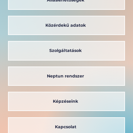
Közérdekű adatok
Új kollégium építését tervezi
Mosonmagyaróváron a Széchenyi
István Egyetem
Szolgáltatások
Neptun rendszer
Képzéseink
Kapcsolat