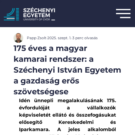
Papp Zsolt
2025. szept. 1.
3 perc olvasás
175 éves a magyar
kamarai rendszer: a
Széchenyi István Egyetem
a gazdaság erős
szövetségese
Idén ünnepli megalakulásának 175. 
évfordulóját a vállalkozók 
képviseletét ellátó és összefogásukat 
elősegítő Kereskedelmi és 
Iparkamara. A jeles alkalomból 