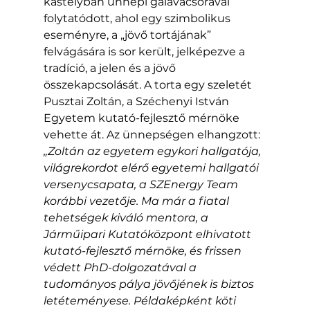
kastélyban ünnepi gálavacsorával 
folytatódott, ahol egy szimbolikus 
eseményre, a „jövő tortájának” 
felvágására is sor került, jelképezve a 
tradíció, a jelen és a jövő 
összekapcsolását. A torta egy szeletét 
Pusztai Zoltán, a Széchenyi István 
Egyetem kutató-fejlesztő mérnöke 
vehette át. Az ünnepségen elhangzott: 
„Zoltán az egyetem egykori hallgatója, 
világrekordot elérő egyetemi hallgatói 
versenycsapata, a SZEnergy Team 
korábbi vezetője. Ma már a fiatal 
tehetségek kiváló mentora, a 
Járműipari Kutatóközpont elhivatott 
kutató-fejlesztő mérnöke, és frissen 
védett PhD-dolgozatával a 
tudományos pálya jövőjének is biztos 
letéteményese. Példaképként köti 