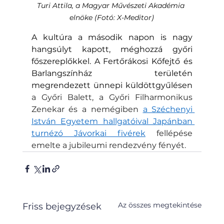
Turi Attila, a Magyar Művészeti Akadémia 
elnöke (Fotó: X-Meditor)
A kultúra a második napon is nagy 
hangsúlyt kapott, méghozzá győri 
főszereplőkkel. A Fertőrákosi Kőfejtő és 
Barlangszínház területén 
megrendezett ünnepi küldöttgyűlésen 
a Győri Balett, a Győri Filharmonikus 
Zenekar és a nemégiben 
a Széchenyi 
István Egyetem hallgatóival Japánban 
turnézó Jávorkai fivérek
 fellépése 
emelte a jubileumi rendezvény fényét.
Az összes megtekintése
Friss bejegyzések