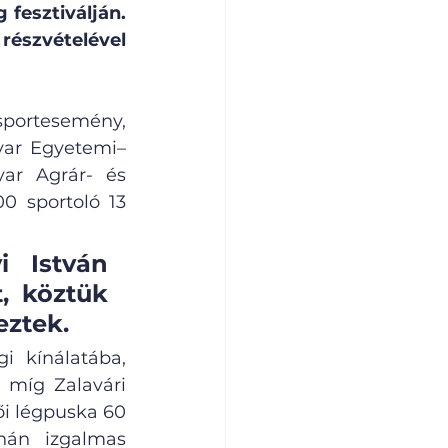
esztiválján. 
szvételével 
portesemény, 
yar Egyetemi–
ar Agrár- és 
 sportoló 13 
 István 
, köztük 
eztek.
 kínálatába, 
 míg Zalavári 
i légpuska 60 
nán izgalmas 