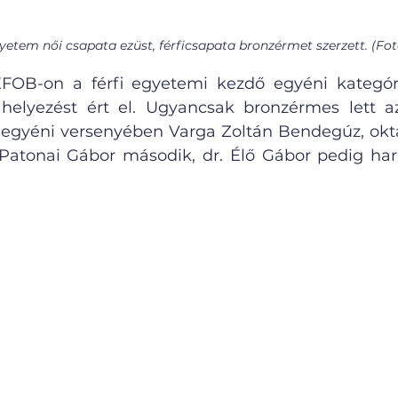
yetem női csapata ezüst, férficsapata bronzérmet szerzett. (Fo
OB-on a férfi egyetemi kezdő egyéni kategór
elyezést ért el. Ugyancsak bronzérmes lett az 
egyéni versenyében Varga Zoltán Bendegúz, okta
Patonai Gábor második, dr. Élő Gábor pedig har