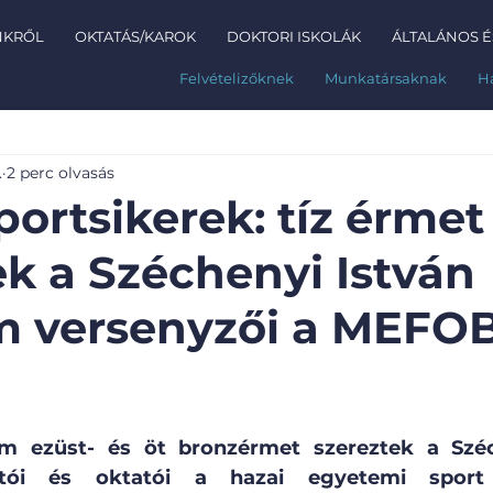
NKRŐL
OKTATÁS/KAROK
DOKTORI ISKOLÁK
ÁLTALÁNOS É
Felvételizőknek
Munkatársaknak
H
.
2 perc olvasás
portsikerek: tíz érmet
ek a Széchenyi István
m versenyzői a MEFO
om ezüst- és öt bronzérmet szereztek a Széc
tói és oktatói a hazai egyetemi sport 