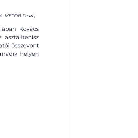
tó: MEFOB Feszt)
iában Kovács 
asztalitenisz 
tói összevont 
madik helyen 