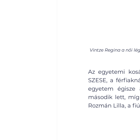
Vintze Regina a női lé
Az egyetemi kosá
SZESE, a férfiak
egyetem égisze a
második lett, míg
Rozmán Lilla, a fi