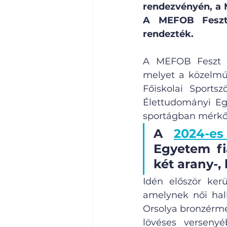
rendezvényén, a 
A MEFOB Feszte
rendezték.
A MEFOB Feszt l
melyet a közelmú
Főiskolai Sports
Élettudományi Eg
sportágban mérkőz
A 
2024-es
Egyetem fia
két arany-,
Idén először ker
amelynek női hall
Orsolya bronzérmes
lövéses versenyé