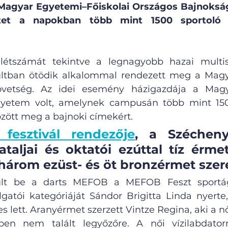
Magyar Egyetemi–Főiskolai Országos Bajnokság f
t a napokban több mint 1500 sportoló ré
étszámát tekintve a legnagyobb hazai multis
ltban ötödik alkalommal rendezett meg a Mag
zövetség. Az idei esemény házigazdája a Magy
yetem volt, amelynek campusán több mint 1500
ött meg a bajnoki címekért.
 fesztivál rendezője
, a Széchenyi
taljai és oktatói ezúttal tíz érmet
 három ezüst- és öt bronzérmet szer
ült be a darts MEFOB a MEFOB Feszt sportági
gatói kategóriáját Sándor Brigitta Linda nyerte,
 lett. Aranyérmet szerzett Vintze Regina, aki a nő
ben nem talált legyőzőre. A női vízilabdator