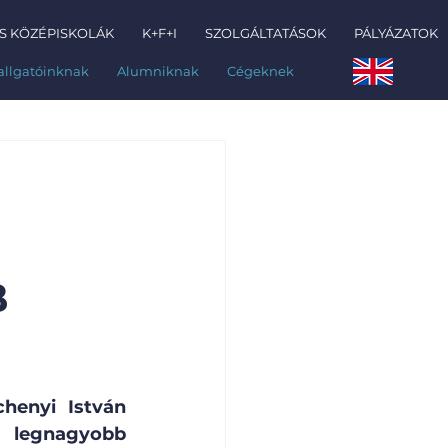
S KÖZÉPISKOLÁK
K+F+I
SZOLGÁLTATÁSOK
PÁLYÁZATOK
allgatóinknak
Alumniknak
Cégeknek
B
henyi István 
legnagyobb 