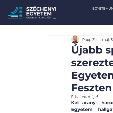
EGYETEMÜ
Papp Zsolt
máj. 5
Újabb s
szerezt
Egyete
Feszten
Frissítve:
máj. 6.
Két arany-, hár
Egyetem hallga