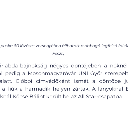
gpuska 60 lövéses versenyében állhatott a dobogó legfelső foká
Feszt)
rlabda-bajnokság négyes döntőjében a nőknél
nál pedig a Mosonmagyaróvár UNI Győr szerepelt
latt. Előbbi címvédőként ismét a döntőbe jut
 a fiúk a harmadik helyen zártak. A lányoknál B
úknál Köcse Bálint került be az All Star-csapatba.