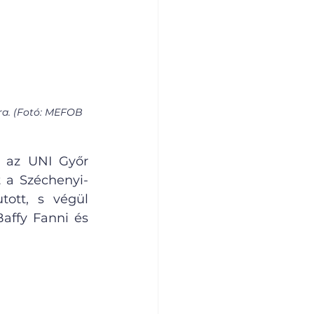
ra. (Fotó: MEFOB 
 az UNI Győr 
 a Széchenyi-
ott, s végül 
affy Fanni és 