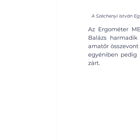
A Széchenyi István Eg
Az Ergométer MEF
Balázs harmadik h
amatőr összevont 
egyéniben pedig 
zárt.