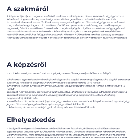
A szakmáról
A képzés célja olyan magasan kvalifikált szakemberek képzése, akik a szülészet-nőgyógyászat, a
képalkotó diagnosztika, a perinatológia és a klinikai genetika szakterületein belül speciális
ismeretekkel rendelkeznek. Tudásuk és képességeik alapján a szülészeti-nőgyógyászati, valamint
magzati ultrahang-diagnosztika területén önálló kompetenciával szűrővizsgálati tevékenységet
végeznek, felelős szemlélettel üzemeltetik az egészségügyi szolgáltatók szülészeti-nőgyógyászati
ultrahang laboratóriumait, felismerik a kóros állapotokat, és azt az irányelveknek megfelelően
referálják a munkájukat felügyelő orvosoknak. Képesek különbséget tenni az alacsony és magas
kockázatú várandósságok között. Felkészültek tanulmányai doktori képzésben történő folytatására.
A képzésről
A szakképzettséghez vezető tudományágak, szakterületek, amelyekből a szak felépül:
alkalmazott egészségtudományok (klinikai genetika alapjai, ultrahang-diagnosztika alapjai, ultrahang
anatómia, képalkotó diagnosztikai informatika és dokumentáció) 13-16 kredit;
elméleti és klinikai orvostudományok (szülészet-nőgyógyászati élettan és kórtan, embriológia) 5–8
kredit;
szülészet-nőgyógyászati szonográfiai szakismeretek (általános és vascularis ultrahang-diagnosztika,
szülészeti ultrahang-diagnosztika, nőgyógyászati ultrahang-diagnosztika, fetalis ultrahang-
diagnosztika) 22-25 kredit;
választható szakmai ismeretek (egészségügyi szakmai kommunikáció, könyvtárismeret, egészségügyi
jog a szülészet-nőgyógyászatban, egészségügyi etika) 5–7 kredit;
a képzéssel párhuzamosan folyó gyakorlati képzés kreditértéke 60 kredit.
Elhelyezkedés
A hallgatók a végzést követően munkát vállalhatnak fekvő- és járóbeteg-szakellátást folytató
egészségügyi intézmények szülészeti és nőgyógyászati ultrahang-diagnosztikai laboratóriumaiban.
Valamint bármely más egészségügyi szolgáltatónál (pl. magánrendelőkben), ahol orvosi felügyelet
mellett, önálló kompetenciával szülészeti és nőgyógyászati ultrahang-szűrővizsgálati tevékenységet