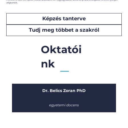
végeznek.
Képzés tanterve
Tudj meg többet a szakról
Oktatói
nk
Dr. Belics Zoran PhD
egyetemi docens