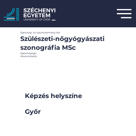
Egészség- és Sporttudományi Kar
Szülészeti-nőgyógyászati
szonográfia MSc
Egészségügyi
Mesterképzés
Képzés helyszíne
Győr