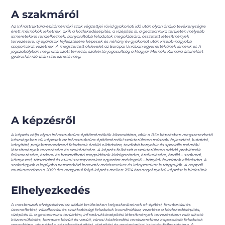
A szakmáról
Az Infrastruktúra-építőmérnöki szak végzettjei rövid gyakorlati idő után olyan önálló tevékenységre
érett mérnökök lehetnek, akik a közlekedésépítés, a vízépítés ill. a geotechnika területén mélyebb
ismeretekkel rendelkeznek, bonyolultabb feladatok megoldására, összetett létesítmények
tervezésére, új eljárások fejlesztésére képesek és néhány év gyakorlat után kisebb-nagyobb
csoportokat vezetnek. A megszerzett oklevelet az Európai Unióban egyenértékűnek ismerik el. A
jogszabályban meghatározott tervezői, szakértői jogosultság a Magyar Mérnöki Kamara által előírt
gyakorlati idő után szerezhető meg.
A képzésről
A képzés célja olyan infrastruktúra-építőmérnökök kibocsátása, akik a BSc képzésben megszerezhető
készségeken túl képesek az infrastruktúra-építőmérnöki szakterületen műszaki fejlesztési, kutatási,
irányítási, projektmenedzseri feladatok önálló ellátására, továbbá bonyolult és speciális mérnöki
létesítmények tervezésére és szakértésére. A képzés felkészít a szakterületen adódó problémák
felismerésére, érdemi és használható megoldások kidolgozására, értékelésére, önálló – szakmai,
környezeti, társadalmi és etikai szempontokat egyaránt mérlegelő – irányítói feladatok ellátására. A
szaktárgyak a legújabb nemzetközi innovatív módszereket és irányzatokat is tárgyalják. A nappali
munkarendben a 2009 óta magyarul folyó képzés mellett 2014 óta angol nyelvű képzést is hirdetünk.
Elhelyezkedés
A mesterszak elvégzésével az alábbi területeken helyezkedhetnek el: építési, fenntartási és
üzemeltetési, vállalkozási és szakhatósági feladatok koordinálása, vezetése a közlekedésépítés,
vízépítés ill. a geotechnika területén; infrastruktúraépítési létesítmények tervezésében való alkotó
közreműködés, komplex közúti és vasúti, városi közlekedési rendszerekhez kapcsolódó feladatok
megoldása, részvétel a közlekedésépítési, vízépítési és geotechnikai kutatás-fejlesztésben. A