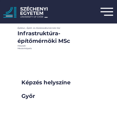
Építész-, Építő- és Közlekedésmérnöki Kar
Infrastruktúra-
építőmérnöki MSc
Műszaki
Mesterképzés
Képzés helyszíne
Győr