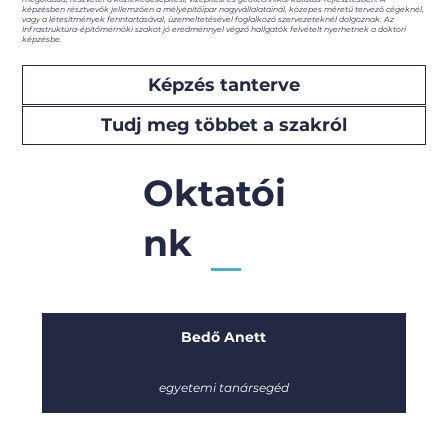
képzésben résztvevők jellemzően a mélyépítőipar nagyvállalatainál, közepes méretű tervező cégeknél,
vagy a létesítmények fenntartásával, üzemeltetésével foglalkozó szervezeteknél dolgoznak. Az
Infrastruktúra-építőmérnöki szakot jó eredménnyel végző hallgatók felvételt nyerhetnek a doktori
képzésbe.
Képzés tanterve
Tudj meg többet a szakról
Oktatói
nk
Bedő Anett
egyetemi tanársegéd