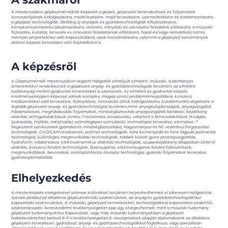
A mesterszakos gépészmérnökök képesek a gépek, gépészeti berendezések és folyamatok
koncepciójának kidolgozására, modellezésére, majd tervezésére, üzemeltetésére és karbantartására;
a gépipari technológiák, illetőleg új anyagok és gyártástechnológiák kifejlesztésére,
környezetszempontú alkalmazására; vezetési, irányítási és szervezési feladatok ellátására; a műszaki
fejlesztés, kutatás, tervezés és innováció feladatainak ellátására; hazai és/vagy nemzetközi szintű
mérnöki projektekhez való kapcsolódásra, azok koordinálására, valamint a gépészeti tanulmányok
doktori képzés keretében való folytatására is.
A képzésről
A Gépészmérnök mesterszakon végzett hallgatók elmélyült elméleti, műszaki, tudományos
ismeretekkel rendelkeznek a gépészeti anyag- és gyártástechnológiák területén, az elméleti
tudásanyag mellett gyakorlati ismereteket is szereznek. Az elméleti és gyakorlati képzés
eredményeképpen képessé válnak komplex, magas szintű problémamegoldásra, korszerű
módszerekkel való tervezésre, fejlesztésre, innovációs célok kidolgozására, kutatómunka végzésére a
legtöbb gépészeti anyag- és gyártástechnológiai területen,mint: anyagtulajdonságok, anyagvizsgálat,
hibaanalízisek, meghibásodási folyamatok, minőségbiztosítás anyagvizsgálati kérdései, képlékeny
alakítás, térfogatalakítások (öntés, fröccsöntés, kovácsolás), valamint a lemezalakítások (kivágás,
lyukasztás, hajlítás, mélyhúzás) számítógépes szimulációi, technológiai tervezése, elemzése, ?
hegesztett szerkezetek gyártása és minőségbiztosítása, hagyományos és NC vezérlésű forgácsolási
technológiák, CAD/CAM rendszerek, polimer technológiák, hőre keményedő és hőre lágyuló polimerek
technológiái, különleges megmunkálási technológiák, többek között gyors prototípusgyártás,
hydroform, robbantásos, elektrodinamikus alakítási technológiák, szuperképlékeny állapotban történő
alakítás, korszerű felületi technológiák, lézersugaras, elektronsugaras felületi hőkezelések,
megmunkálások, bevonatok, ionimplantációs ötvözési technológia, gyártási folyamatok tervezése,
gyártásoptimalizálás.
Elhelyezkedés
A mesterképzés elvégzésével számos különböző területen helyezkedhetnek el sikeresen hallgatóink.
Ilyenek például az általános gépészmérnöki szakterületek, az anyag és gyártástechnológiákhoz
kapcsolódó szakterületek. A műszaki, gépészeti termékekkel, technológiákkal kapcsolatos szakértői,
szaktanácsadói, kereskedelmi tevékenységeket épp úgy elvégezhetnek, mint a műszaki tudomány
gépészeti tudományokhoz kapcsolódó, vagy más műszaki tudományokban a gépészet
határterületeihez tartozó K+F+I tevékenységeket.A visszajelzések alapján diplomásaink az általános
gépészeti tervezéssel, gyártással, anyag- és gyártástechnológiákkal foglalkozó, vagy speciálisan