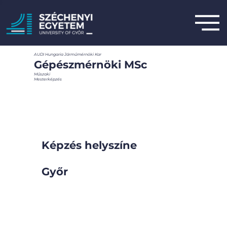
AUDI Hungaria Járműmérnöki Kar
Gépészmérnöki MSc
Műszaki
Mesterképzés
Képzés helyszíne
Győr