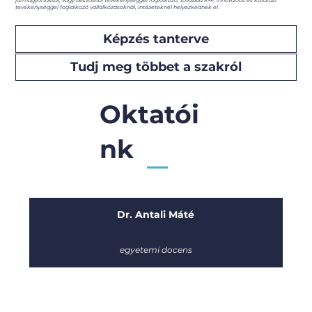
járműgyártással, vagy beszállítói tevékenységgel foglalkozó, továbbá K+F, innovációs és kutatási
tevékenységgel foglalkozó vállalkozásoknál, intézeteknél helyezkednek el.
Képzés tanterve
Tudj meg többet a szakról
Oktatói
nk
Dr. Antali Máté
egyetemi docens