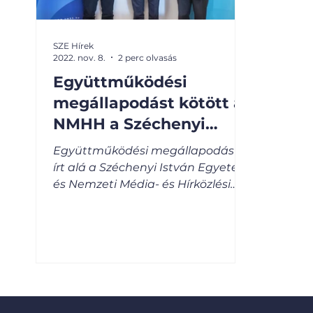
SZE Hírek
2022. nov. 8.
2 perc olvasás
Együttműködési
megállapodást kötött az
NMHH a Széchenyi
István Egyetemmel
Együttműködési megállapodást
írt alá a Széchenyi István Egyetem
és Nemzeti Média- és Hírközlési
Hatóság (NMHH). Az egyetem
érintett...