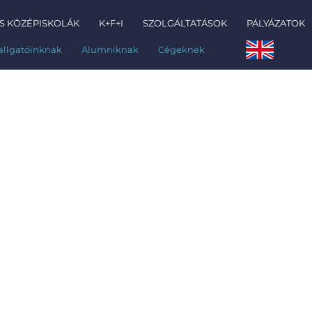
S KÖZÉPISKOLÁK
K+F+I
SZOLGÁLTATÁSOK
PÁLYÁZATOK
allgatóinknak
Alumniknak
Cégeknek