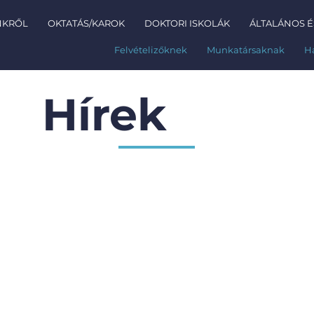
NKRŐL
OKTATÁS/KAROK
DOKTORI ISKOLÁK
ÁLTALÁNOS É
Felvételizőknek
Munkatársaknak
H
Hírek