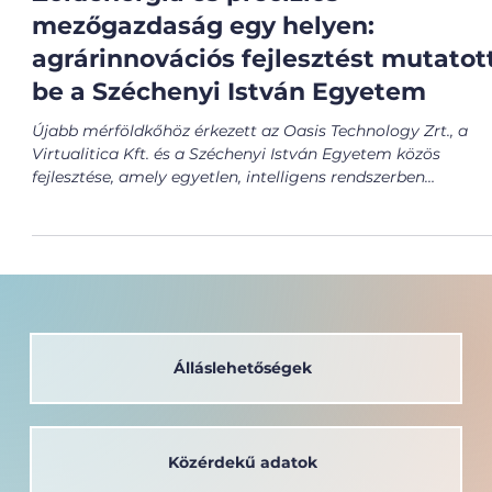
Zöldenergia és precíziós
mezőgazdaság egy helyen:
agrárinnovációs fejlesztést mutatot
be a Széchenyi István Egyetem
Újabb mérföldkőhöz érkezett az Oasis Technology Zrt., a
Virtualitica Kft. és a Széchenyi István Egyetem közös
fejlesztése, amely egyetlen, intelligens rendszerben
kapcsolja össze a villamosenergia-termelést és a
mezőgazdasági művelést. A különleges megoldást a
GreenTech Plus európai uniós projekt keretében megtartot
rendezvényen mutatták be az Albert Kázmér
Mosonmagyaróvári Kar Smart Farm tangazdaságában. A
Széchenyi István Egyetem stratégiai céljai között kiemelt
szerepet k
Álláslehetőségek