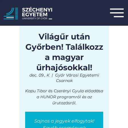
Világűr után
Győrben! Találkozz
a magyar
űrhajósokkal!
dec. 09., K
  |  
Győr Városi Egyetemi
Csarnok
Kapu Tibor és Cserényi Gyula előadása
a HUNOR programról és az
Sajnos a jegyek elfogytak!
Egyéb események