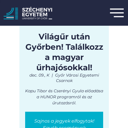
Világűr után
Győrben! Találkozz
a magyar
űrhajósokkal!
dec. 09., K
  |  
Győr Városi Egyetemi
Csarnok
Kapu Tibor és Cserényi Gyula előadása
a HUNOR programról és az
űrutazásról.
Sajnos a jegyek elfogytak!
Egyéb események