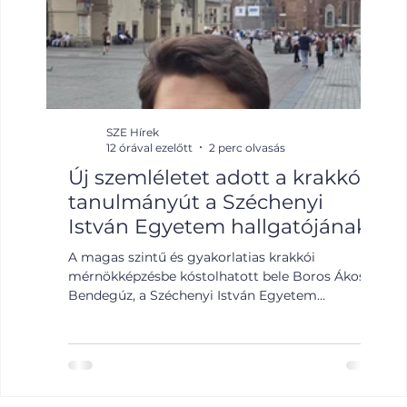
SZE Hírek
12 órával ezelőtt
2 perc olvasás
Új szemléletet adott a krakkói
A 
tanulmányút a Széchenyi
Sz
István Egyetem hallgatójának
ok
Él
A magas szintű és gyakorlatias krakkói
A M
mérnökképzésbe kóstolhatott bele Boros Ákos
leg
Bendegúz, a Széchenyi István Egyetem
Éle
hallgatója a Pannónia Ösztöndíjprogram
Zsu
keretében. A lengyelországi hónapok szakmailag
Egé
és emberileg is rengeteget adtak számára.
köz
Bendegúz négy és fél hónapra utazott ki
köz
Krakkóba a Pannónia Ösztöndíjprogram
Véd