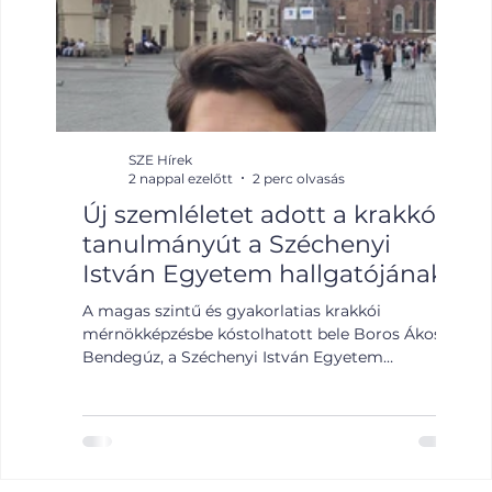
SZE Hírek
2 nappal ezelőtt
2 perc olvasás
Új szemléletet adott a krakkói
A 
tanulmányút a Széchenyi
Sz
István Egyetem hallgatójának
ok
Él
A magas szintű és gyakorlatias krakkói
A M
mérnökképzésbe kóstolhatott bele Boros Ákos
leg
Bendegúz, a Széchenyi István Egyetem
Éle
hallgatója a Pannónia Ösztöndíjprogram
Zsu
keretében. A lengyelországi hónapok szakmailag
Egé
és emberileg is rengeteget adtak számára.
köz
Bendegúz négy és fél hónapra utazott ki
köz
Krakkóba a Pannónia Ösztöndíjprogram
Véd