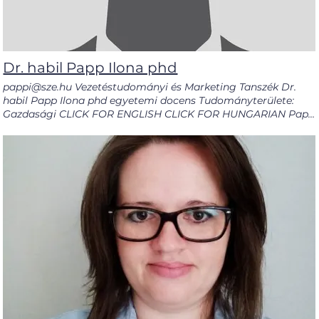
Dr. habil Papp Ilona phd
pappi@sze.hu Vezetéstudományi és Marketing Tanszék Dr.
habil Papp Ilona phd egyetemi docens Tudományterülete:
Gazdasági CLICK FOR ENGLISH CLICK FOR HUNGARIAN Papp
Ilona a tudományos- és az üzleti élet területén dolgozik.
Jelenleg a győri Széchenyi István Egyetem docense.
Korábban 5 évig a Kar dékánhelyetteseként, valamint 9 évig
dékáni tisztséget is betöltött a kar vezetésével. Nemzetközi
tapasztalatokra is szert tett, például 12 hónapi a Bayreuthi
Egyetemen dolgozott a Német Akadémia munkatársaként.
Fő szakterülete a Stratégiai Menedzsment és a Szervezeti
Viselkedés. Több, mint 20 kutatási tevékenység ipari
projektvezetőjeként dolgozott a szennyvízkezelés területén.
Jelenleg, mint Vezetőképzési tanácsadóként tevénykedik.
Ilona Papp works in the field of academia and business.
Currently, she is active as an Associate Professor at he
University of Győr (Széchenyi István Univesity) Earlier, she
served as the Vice Dean of the Faculty for 5 years and she
also held office as a Dean for 9 years managing the faculty.