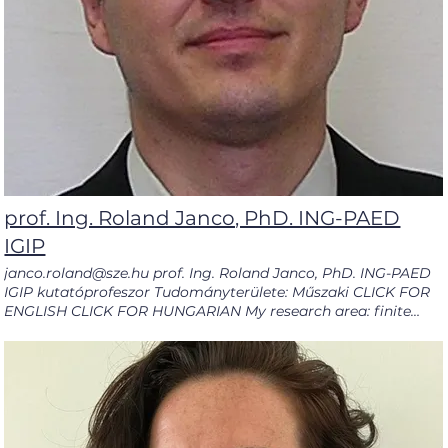
prof. Ing. Roland Janco, PhD. ING-PAED
IGIP
janco.roland@sze.hu prof. Ing. Roland Janco, PhD. ING-PAED
IGIP kutatóprofeszor Tudományterülete: Műszaki CLICK FOR
ENGLISH CLICK FOR HUNGARIAN My research area: finite
element analysis (structural, thermal, welding process
simulation, plasticity, creep and composite material),
material models, welding simulation, structural simulation..
Teaching subjects are Elasticity and strngth of materials,
Statics, Machine Elements, Plasticity and Creep, Structural
simulation by FEM. TANSZÉKI OLDAL PUBLIKÁCIÓK GOOGLE
SCHOLAR Scopus ID ÖNÉLETRAJZ Go janco.roland@sze.hu