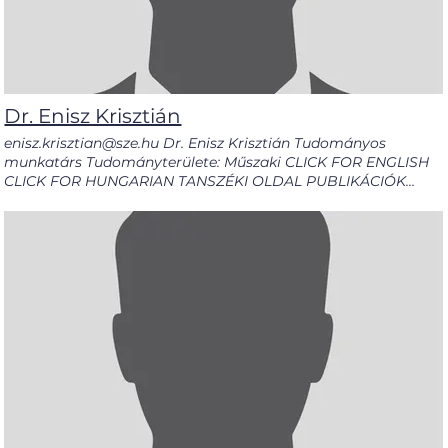
(zenetanár) Tanári (zenetanár) MA CURRICULUM VITAE
RESEARCH PUBLICATIONS GOOGLE SCHOLAR DEPARTMENT
PAGE Go nagy.zsolt5@sze.hu
Dr. Enisz Krisztián
enisz.krisztian@sze.hu Dr. Enisz Krisztián Tudományos
munkatárs Tudományterülete: Műszaki CLICK FOR ENGLISH
CLICK FOR HUNGARIAN TANSZÉKI OLDAL PUBLIKÁCIÓK
GOOGLE SCHOLAR Scopus ID ÖNÉLETRAJZ Go
enisz.krisztian@sze.hu OrcID KÉPZÉSEK CURRICULUM VITAE
RESEARCH PUBLICATIONS GOOGLE SCHOLAR DEPARTMENT
PAGE Go enisz.krisztian@sze.hu