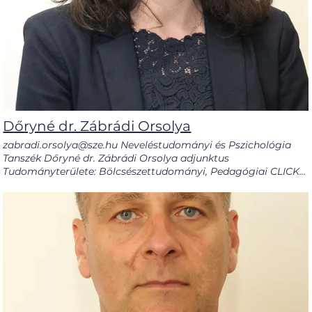
Dőryné dr. Zábrádi Orsolya
zabradi.orsolya@sze.hu Neveléstudományi és Pszichológia
Tanszék Dőryné dr. Zábrádi Orsolya adjunktus
Tudományterülete: Bölcsészettudományi, Pedagógiai CLICK
FOR ENGLISH CLICK FOR HUNGARIAN Dőryné dr. Zábrádi
Orsolya a Neveléstudományi és Pszichológia Tanszék
adjunktusa. Nyelvtudományi doktori fokozatát 2012-ben
szerezte a Pázmány Péter Katolikus Egyetem
Bölcsészettudományi Karának Nyelvtudományi Doktori
Iskolájában. Disszertációját elméleti fonológiából írta,
melynek címe A nazális mássalhangzók viselkedése a világ
különböző nyelveiben. Tagja a Magyar Nyelvtudományi
Társaságnak, és jelenleg a Karon a tanító szak
Szakbizottságának is. 2006 óta tanít főállásban a Karon,