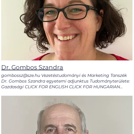
OrcID KÉPZÉSEK Gépészmérnöki BSc Gépészmérnöki MSc
CURRICULUM VITAE RESEARCH PUBLICATIONS GOOGLE
SCHOLAR DEPARTMENT PAGE Go janco.roland@sze.hu
Dr. Gombos Szandra
gombossz@sze.hu Vezetéstudományi és Marketing Tanszék
Dr. Gombos Szandra egyetemi adjunktus Tudományterülete:
Gazdasági CLICK FOR ENGLISH CLICK FOR HUNGARIAN
Gombos Szandra korábbi kutatásai a fenntartható kulturális
és kreatív iparágak regionális és marketing szempontú
vizsgálatához kapcsolódtak. Jelenleg elsősorban a
fenntarthatóság fogyasztói aspektusaira fókuszál, különös
tekintettel a háztartások élelmiszerpazarlására és az ehhez
kapcsolódó fogyasztói magatartásra. Emellett kiemelt
figyelmet fordít a marketing oktatás módszertani
fejlesztésére, különösen a mesterséges intelligencia alapú