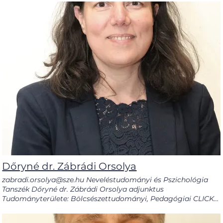
mint címzetes főiskolai docens., jelenleg nyugdíjasként.
TANSZÉKI OLDAL PUBLIKÁCIÓK GOOGLE SCHOLAR Scopus
ID ÖNÉLETRAJZ Go OrcID KÉPZÉSEK Jogi CURRICULUM
VITAE RESEARCH PUBLICATIONS GOOGLE SCHOLAR
DEPARTMENT PAGE Go
Dőryné dr. Zábrádi Orsolya
zabradi.orsolya@sze.hu Neveléstudományi és Pszichológia
Tanszék Dőryné dr. Zábrádi Orsolya adjunktus
Tudományterülete: Bölcsészettudományi, Pedagógiai CLICK
FOR ENGLISH CLICK FOR HUNGARIAN Dőryné dr. Zábrádi
Orsolya a Neveléstudományi és Pszichológia Tanszék