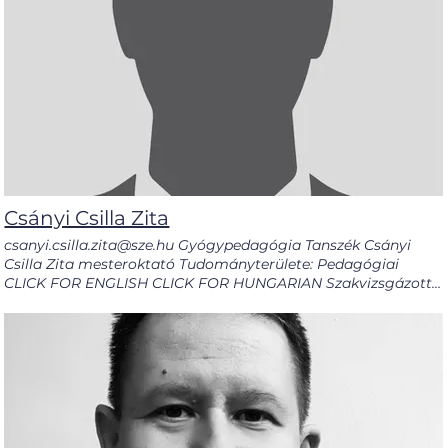
Csányi Csilla Zita
csanyi.csilla.zita@sze.hu Gyógypedagógia Tanszék Csányi
Csilla Zita mesteroktató Tudományterülete: Pedagógiai
CLICK FOR ENGLISH CLICK FOR HUNGARIAN Szakvizsgázott,
okleveles, oligofrénpedagógia-logopédia szakos
gyógypedagógiai tanár, pedagógiai terapeuta, perinatális
zenei konzulens, a Radó EGYMI logopédusa. Saját fejlesztésű
terápiái a Szülőcsoportos zenés beszédindítás és az Érted (?)
zenélek! Hang- és ritmusasszisztált komplex nyelvi terápia. Az
A Te Hangodat Ismerem Perinatális Zenei Program győri
megvalósítója a Petz Aladár Megyei Oktató Kórház PIC
osztályán. A hallgatók képzése során törekszik az elmélet és