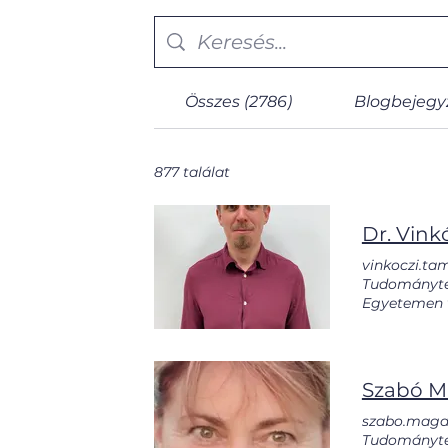
Összes (2786)
Blogbejegyz
877 találat
Dr. Vink
vinkoczi.ta
Tudományte
Egyetemen v
digitalizáci
szemlélet fi
nézőpontból
Science in 2
Szabó M
household sa
financial 
szabo.magdo
vinkoczi.t
Tudományte