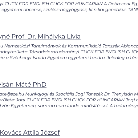
yi CLICK FOR ENGLISH CLICK FOR HUNGARIAN A Debreceni Egye
k egyetemi docense, szülész-nőgyógyász, klinikai genetikus
opus ID ÖNÉLETRAJZ Go to@med.unideb.hu OrcID KÉPZÉSEK Sz
CULUM VITAE RESEARCH PUBLICATIONS GOOGLE SCHOLAR DE
né Prof. Dr. Mihályka Lívia
u Nemzetközi Tanulmányok és Kommunikáció Tanszék Ablonczyn
mányterülete: Társadalomtudományi CLICK FOR ENGLISH CLICK
via a Széchenyi István Egyetem egyetemi tanára. Jelenleg a társ
 a Regionális- és Gazdaságtudományi Doktori Iskola törzstagja,
TA GTB Kommunikációmenedzsment Munkabizottság egyik alapí
elsőoktatásban. A Nemzetközi Tanulmányok BA szak szakfelelőse.
ális menedzsment, kommunikációmenedzsment, regionális tudo
nyisán Máté PhD
emzetközi láthatósága. Rendszeresen oktat külföldi egyetemek
szervezője. Számos szaktanulmány, könyvrészlet, folyóiratcikk, és
ate@sze.hu Munkajogi és Szociális Jogi Tanszék Dr. Trenyisán
t az önkéntes munka mellett, az Első Győri Lions Club alapító t
ülete: Jogi CLICK FOR ENGLISH CLICK FOR HUNGARIAN Jogi dip
K GOOGLE SCHOLAR Scopus ID ÖNÉLETRAJZ Go ablne@sze.hu
stván Egyetemen, summa cum laude minősítéssel. A tudományo
odás MSc Nemzetközi tanulmányok Ba CURRICULUM VITAE R
tem Deák Ferenc Állam- és Jogtudományi Karán végezte. A PhD
EPARTMENT PAGE Go ablne@sze.hu
e „A munkáltatói kárfelelősség funkcionális értelmezése”. Dr. T
tem Deák Ferenc Állam- és Jogtudományi Karán munkajogi tárg
, munkaügyi és szociális igazgatási szakos hallgatóknak. Rend
 Kovács Attila József
ferenciákon. Szerzője és szerzőtársa számos munkajogi tanulm