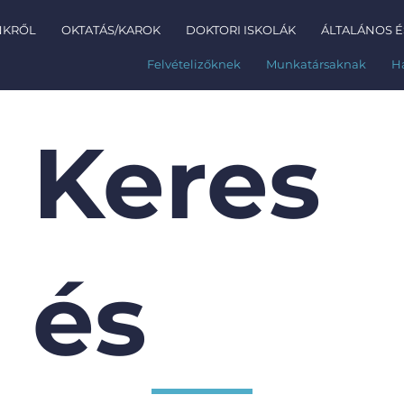
NKRŐL
OKTATÁS/KAROK
DOKTORI ISKOLÁK
ÁLTALÁNOS É
Felvételizőknek
Munkatársaknak
H
Keres
és