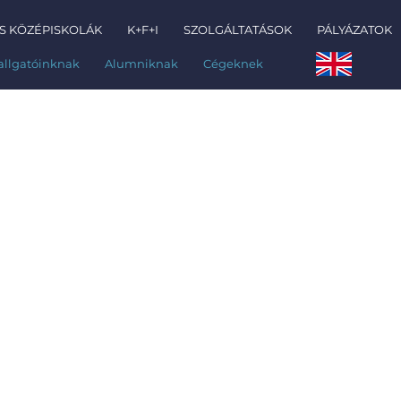
S KÖZÉPISKOLÁK
K+F+I
SZOLGÁLTATÁSOK
PÁLYÁZATOK
allgatóinknak
Alumniknak
Cégeknek