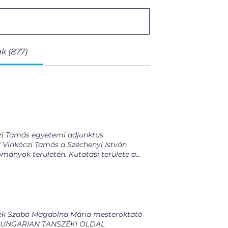
k (877)
zi Tamás egyetemi adjunktus
inkóczi Tamás a Széchenyi István
ányok területén. Kutatási területe a
 megtakarításokhoz kötődik. A regionális
ági, mint vállalati és pénzintézeti
nd earned his PhD degree in Regional
l geography, banking network, and
s important in retail, corporate and
R Scopus ID ÖNÉLETRAJZ Go
ék Szabó Magdolna Mária mesteroktató
azdálkodási és menedzsment BSc
R HUNGARIAN TANSZÉKI OLDAL