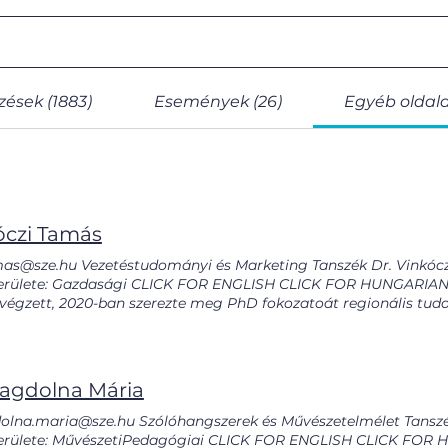
ések (1883)
Események (26)
Egyéb oldala
óczi Tamás
mas@sze.hu Vezetéstudományi és Marketing Tanszék Dr. Vinkóc
rülete: Gazdasági CLICK FOR ENGLISH CLICK FOR HUNGARIAN V
égzett, 2020-ban szerezte meg PhD fokozatoát regionális tudom
óhoz, pénzügyi földrajzhoz, bankhálózathoz, illetve a lakossági
gyelembevételét fontosnak tartja a pénzügy kapcsán, mint lakoss
. Tamás Vinkóczi graduated from Széchenyi István University a
020. His field of research is related to digitalization, financia
agdolna Mária
vings. In his view, the observance of the regional perspective i
point of views. TANSZÉKI OLDAL PUBLIKÁCIÓK GOOGLE SCHOLA
lna.maria@sze.hu Szólóhangszerek és Művészetelmélet Tansz
amas@sze.hu OrcID KÉPZÉSEK Ellátásilánc menedzsment MSc G
rülete: MűvészetiPedagógiai CLICK FOR ENGLISH CLICK FO