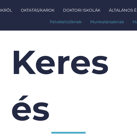
NKRŐL
OKTATÁS/KAROK
DOKTORI ISKOLÁK
ÁLTALÁNOS É
Felvételizőknek
Munkatársaknak
H
Keres
és