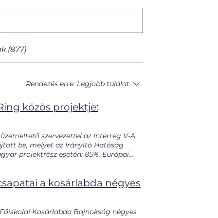
k (877)
Rendezés erre:
Legjobb találat
Ring közös projektje:
 üzemeltető szervezettel az Interreg V-A
ott be, melyet az Irányító Hatóság
gyar projektrész esetén: 85%, Európai
lási arány és 5% önrész. A projektben az
is tervezés és alkotás valósul meg, amely
csapatai a kosárlabda négyes
val, valós problémákra fókuszált
amat során használható, működő
ez az adott életkorban biztonságosan
ális technológiákkal „okosítanak” fel,
Főiskolai Kosárlabda Bajnokság négyes