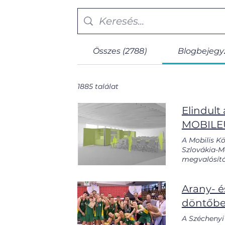
Összes (2788)
Blogbejegyz
1885 találat
Elindult
MOBIL
A Mobilis Kö
Szlovákia-M
megvalósítá
Regionális F
újonnan kial
Arany- é
a hagyomány
projektek m
döntőb
alkotásokat
használható 
A Széchenyi