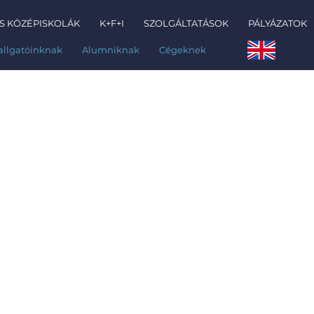
S KÖZÉPISKOLÁK
K+F+I
SZOLGÁLTATÁSOK
PÁLYÁZATOK
allgatóinknak
Alumniknak
Cégeknek