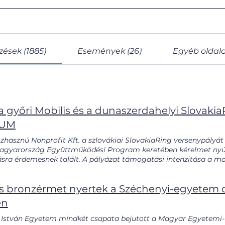
ések (1885)
Események (26)
Egyéb oldala
 a győri Mobilis és a dunaszerdahelyi Slovakia
EUM
zhasznú Nonprofit Kft. a szlovákiai SlovakiaRing versenypályát
agyarország Együttműködési Program keretében kérelmet nyújt
sra érdemesnek talált. A pályázat támogatási intenzitása a ma
ejlesztési Alap hozzájárulási arány, 10% Magyar Állam hozzájáru
akításra kerülő digitális alkotóműhelyben olyan kreatív digitál
s bronzérmet nyertek a Széchenyi-egyetem 
os és a legmodernebb technológiák ötvözetének felhasználásá
egoldását célozza. Az alkotóműhely látogatói a tanulási foly
en
 hoznak létre alkotópedagógiai módszerekkel támogatva, ezekh
szerszámokat, eszközöket biztosítunk, melyeket a legújabb digit
 István Egyetem mindkét csapata bejutott a Magyar Egyetemi-